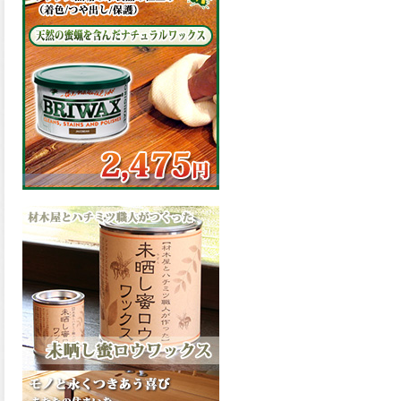
の表面効果により優れた低汚
染性を発揮、エスケープレミ
アム無機ルーフが新しく販売
開始致しました。ご購入はこ
ちらから。
2026.03.09
ハケ塗りでの伸びが良く作業
性と仕上がりに優れた合成樹
脂調合ペイント、SDホルスF4
が新しく販売開始致しまし
た。ご購入はこちらから。
2026.03.06
ファインウレタンの使いやす
さで、低汚染形。塗料用シン
ナーで希釈できる、使いやす
さを追求したウレタン樹脂エ
ナメル、低汚染形ファインウ
レタンU100が新しく販売開始
致しました。ご購入はこちら
から。
2026.03.05
ファインウレタンの使いやす