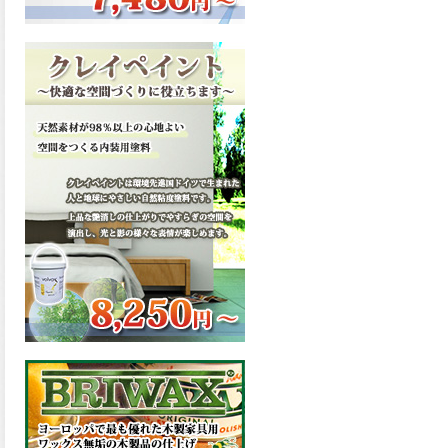
ーンが新しく販売開始致しま
した。ご購入はこちらから。
2026.03.13
滑らかな塗膜は従来の屋根用
塗料と比べ、滑らかな塗膜表
面を形成し、光沢が高く、抜
群の仕上がり性を提供、一液
プレミアムルーフシリコンが
新しく販売開始致しました。
ご購入はこちらから。
2026.03.12
無機顔料の表面を高緻密ダブ
ルシールド層でガードするこ
とにより、ラジカルの発生を
抑制、エスケープレミアムル
ーフSiが新しく販売開始致し
ました。ご購入はこちらか
ら。
2026.03.11
緻密で強靭な無機系塗膜と、
汚れを降雨で洗い流す親水性