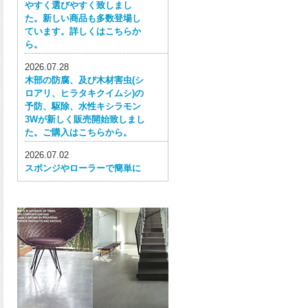
やすく選びやすく致しまし
た。新しい商品も多数登場し
ています。詳しくはこちらか
ら。
2026.07.28
木部の防腐、及び木材害虫(シ
ロアリ、ヒラタキクイムシ)の
予防、駆除、水性キシラモン
3Wが新しく販売開始致しまし
た。ご購入はこちらから。
2026.07.02
スポンジやローラーで簡単に
塗ってはがせる目かくし用水
性塗料、窓ガラス用目隠しペ
イントが新しく販売開始致し
ました。ご購入はこちらか
ら。
2026.06.30
ウレタン特有の網目構造の反
応塗膜は、強靭で耐衝撃性、
耐擦り傷性、耐摩耗性に優れ