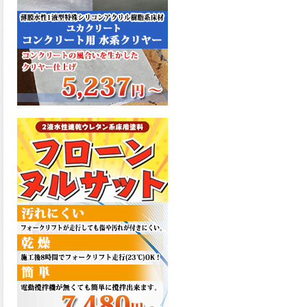
た機能を発揮、フローンフル
トップが新しく販売開始致し
ました。ご購入はこちらか
ら。
2026.06.29
コストを重視しした材料で、
優れた性能と高品質で高度な
防水機能を発揮、フローン12
が新しく販売開始致しまし
た。ご購入はこちらから。
2026.06.29
数多くの施工実績を持つ信頼
性の高い塗材 優れた性能と高
品質で高度な防水機能を発
揮、フローン11が新しく販売
開始致しました。ご購入はこ
ちらから。
2026.05.26
コンクリート特有の質感やム
ラ感と溶け合うように広がる
色彩が床と壁を印象的に仕上
げる、アクアカラー デュオト