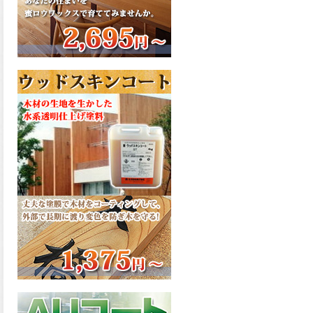
さで、弾性形。塗料用シンナ
ーで希釈できる、使いやすさ
を追求したウレタン樹脂エナ
メル、弾性ファインウレタン
U100が新しく販売開始致しま
した。ご購入はこちらから。
2026.03.04
長年ご愛顧いただいている
「ラッカー塗料」に抗ウイル
ス機能を追加しバージョンア
ップ、UAV-78700 クリヤーラ
ッカー・ハイフラットが新し
く販売開始致しました。ご購
入はこちらから。
2026.03.03
木の素材感はそのまま活か
し、汚れや日焼け・黄ばみを
防ぐことができる、白木肌2が
新しく販売開始致しました。
ご購入はこちらから。
2026.03.03