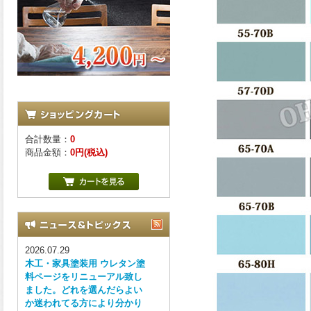
合計数量：
0
商品金額：
0円(税込)
2026.07.29
木工・家具塗装用 ウレタン塗
料ページをリニューアル致し
ました。どれを選んだらよい
か迷われてる方により分かり