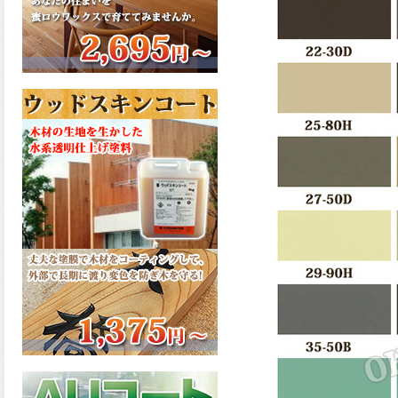
さで、弾性形。塗料用シンナ
ーで希釈できる、使いやすさ
を追求したウレタン樹脂エナ
メル、弾性ファインウレタン
U100が新しく販売開始致しま
した。ご購入はこちらから。
2026.03.04
長年ご愛顧いただいている
「ラッカー塗料」に抗ウイル
ス機能を追加しバージョンア
ップ、UAV-78700 クリヤーラ
ッカー・ハイフラットが新し
く販売開始致しました。ご購
入はこちらから。
2026.03.03
木の素材感はそのまま活か
し、汚れや日焼け・黄ばみを
防ぐことができる、白木肌2が
新しく販売開始致しました。
ご購入はこちらから。
2026.03.03