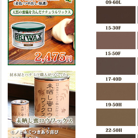
の表面効果により優れた低汚
染性を発揮、エスケープレミ
アム無機ルーフが新しく販売
開始致しました。ご購入はこ
ちらから。
2026.03.09
ハケ塗りでの伸びが良く作業
性と仕上がりに優れた合成樹
脂調合ペイント、SDホルスF4
が新しく販売開始致しまし
た。ご購入はこちらから。
2026.03.06
ファインウレタンの使いやす
さで、低汚染形。塗料用シン
ナーで希釈できる、使いやす
さを追求したウレタン樹脂エ
ナメル、低汚染形ファインウ
レタンU100が新しく販売開始
致しました。ご購入はこちら
から。
2026.03.05
ファインウレタンの使いやす