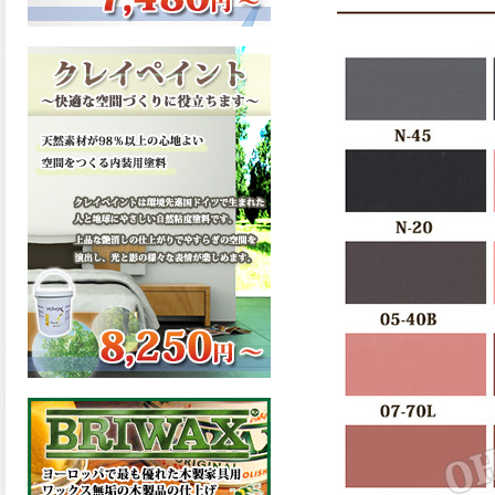
ーンが新しく販売開始致しま
した。ご購入はこちらから。
2026.03.13
滑らかな塗膜は従来の屋根用
塗料と比べ、滑らかな塗膜表
面を形成し、光沢が高く、抜
群の仕上がり性を提供、一液
プレミアムルーフシリコンが
新しく販売開始致しました。
ご購入はこちらから。
2026.03.12
無機顔料の表面を高緻密ダブ
ルシールド層でガードするこ
とにより、ラジカルの発生を
抑制、エスケープレミアムル
ーフSiが新しく販売開始致し
ました。ご購入はこちらか
ら。
2026.03.11
緻密で強靭な無機系塗膜と、
汚れを降雨で洗い流す親水性