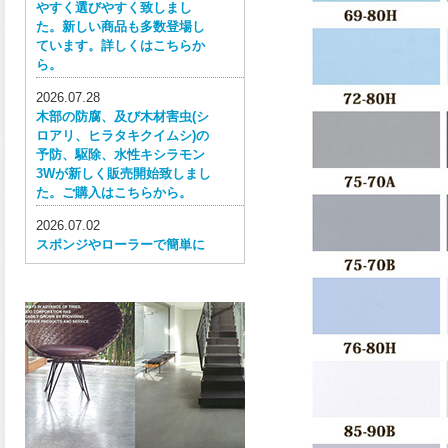
やすく選びやすく致しまし
た。新しい商品も多数登場し
ています。詳しくはこちらか
ら。
2026.07.28
木部の防腐、及び木材害虫(シ
ロアリ、ヒラタキクイムシ)の
予防、駆除、水性キシラモン
3Wが新しく販売開始致しまし
た。ご購入はこちらから。
2026.07.02
スポンジやローラーで簡単に
塗ってはがせる目かくし用水
性塗料、窓ガラス用目隠しペ
イントが新しく販売開始致し
ました。ご購入はこちらか
ら。
2026.06.30
ウレタン特有の網目構造の反
応塗膜は、強靭で耐衝撃性、
耐擦り傷性、耐摩耗性に優れ