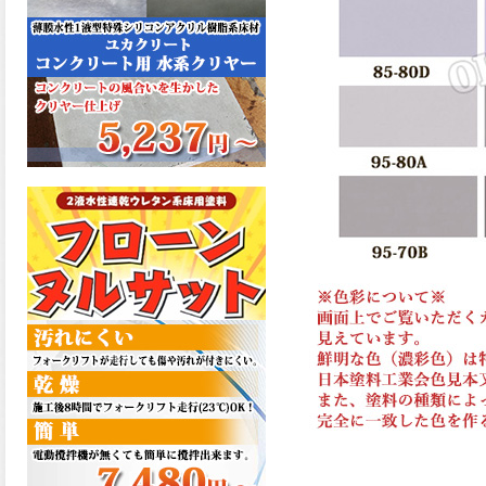
た機能を発揮、フローンフル
トップが新しく販売開始致し
ました。ご購入はこちらか
ら。
2026.06.29
コストを重視しした材料で、
優れた性能と高品質で高度な
防水機能を発揮、フローン12
が新しく販売開始致しまし
た。ご購入はこちらから。
2026.06.29
数多くの施工実績を持つ信頼
性の高い塗材 優れた性能と高
品質で高度な防水機能を発
揮、フローン11が新しく販売
開始致しました。ご購入はこ
ちらから。
2026.05.26
コンクリート特有の質感やム
ラ感と溶け合うように広がる
色彩が床と壁を印象的に仕上
げる、アクアカラー デュオト