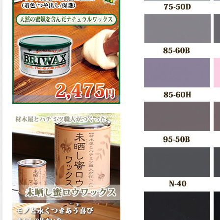
の表面効果により優れた低汚
染性を発揮、エスケープレミ
アム無機ルーフが新しく販売
開始致しました。ご購入はこ
ちらから。
2026.03.09
ハケ塗りでの伸びが良く作業
性と仕上がりに優れた合成樹
脂調合ペイント、SDホルスF4
が新しく販売開始致しまし
た。ご購入はこちらから。
2026.03.06
ファインウレタンの使いやす
さで、低汚染形。塗料用シン
ナーで希釈できる、使いやす
さを追求したウレタン樹脂エ
ナメル、低汚染形ファインウ
レタンU100が新しく販売開始
致しました。ご購入はこちら
から。
2026.03.05
ファインウレタンの使いやす