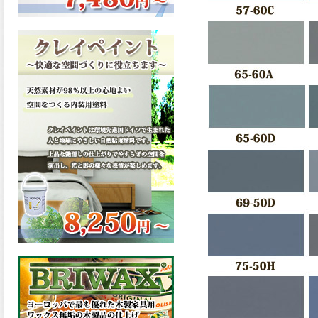
ーンが新しく販売開始致しま
した。ご購入はこちらから。
2026.03.13
滑らかな塗膜は従来の屋根用
塗料と比べ、滑らかな塗膜表
面を形成し、光沢が高く、抜
群の仕上がり性を提供、一液
プレミアムルーフシリコンが
新しく販売開始致しました。
ご購入はこちらから。
2026.03.12
無機顔料の表面を高緻密ダブ
ルシールド層でガードするこ
とにより、ラジカルの発生を
抑制、エスケープレミアムル
ーフSiが新しく販売開始致し
ました。ご購入はこちらか
ら。
2026.03.11
緻密で強靭な無機系塗膜と、
汚れを降雨で洗い流す親水性