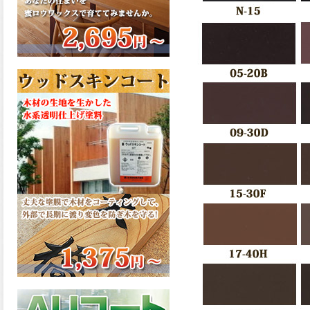
さで、弾性形。塗料用シンナ
ーで希釈できる、使いやすさ
を追求したウレタン樹脂エナ
メル、弾性ファインウレタン
U100が新しく販売開始致しま
した。ご購入はこちらから。
2026.03.04
長年ご愛顧いただいている
「ラッカー塗料」に抗ウイル
ス機能を追加しバージョンア
ップ、UAV-78700 クリヤーラ
ッカー・ハイフラットが新し
く販売開始致しました。ご購
入はこちらから。
2026.03.03
木の素材感はそのまま活か
し、汚れや日焼け・黄ばみを
防ぐことができる、白木肌2が
新しく販売開始致しました。
ご購入はこちらから。
2026.03.03