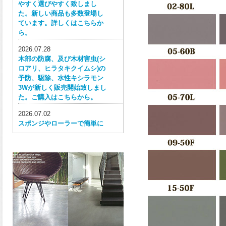
やすく選びやすく致しまし
た。新しい商品も多数登場し
ています。詳しくはこちらか
ら。
2026.07.28
木部の防腐、及び木材害虫(シ
ロアリ、ヒラタキクイムシ)の
予防、駆除、水性キシラモン
3Wが新しく販売開始致しまし
た。ご購入はこちらから。
2026.07.02
スポンジやローラーで簡単に
塗ってはがせる目かくし用水
性塗料、窓ガラス用目隠しペ
イントが新しく販売開始致し
ました。ご購入はこちらか
ら。
2026.06.30
ウレタン特有の網目構造の反
応塗膜は、強靭で耐衝撃性、
耐擦り傷性、耐摩耗性に優れ