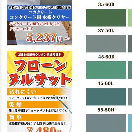
た機能を発揮、フローンフル
トップが新しく販売開始致し
ました。ご購入はこちらか
ら。
2026.06.29
コストを重視しした材料で、
優れた性能と高品質で高度な
防水機能を発揮、フローン12
が新しく販売開始致しまし
た。ご購入はこちらから。
2026.06.29
数多くの施工実績を持つ信頼
性の高い塗材 優れた性能と高
品質で高度な防水機能を発
揮、フローン11が新しく販売
開始致しました。ご購入はこ
ちらから。
2026.05.26
コンクリート特有の質感やム
ラ感と溶け合うように広がる
色彩が床と壁を印象的に仕上
げる、アクアカラー デュオト