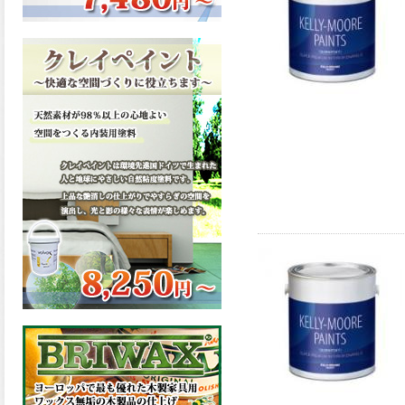
ーンが新しく販売開始致しま
した。ご購入はこちらから。
2026.03.13
滑らかな塗膜は従来の屋根用
塗料と比べ、滑らかな塗膜表
面を形成し、光沢が高く、抜
群の仕上がり性を提供、一液
プレミアムルーフシリコンが
新しく販売開始致しました。
ご購入はこちらから。
2026.03.12
無機顔料の表面を高緻密ダブ
ルシールド層でガードするこ
とにより、ラジカルの発生を
抑制、エスケープレミアムル
ーフSiが新しく販売開始致し
ました。ご購入はこちらか
ら。
2026.03.11
緻密で強靭な無機系塗膜と、
汚れを降雨で洗い流す親水性