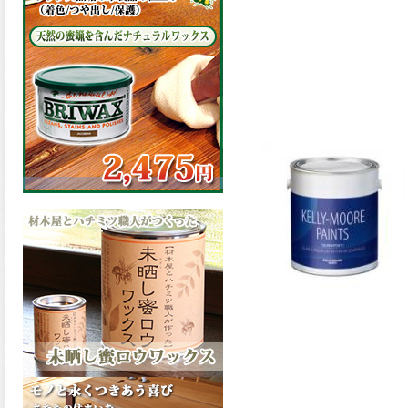
の表面効果により優れた低汚
染性を発揮、エスケープレミ
アム無機ルーフが新しく販売
開始致しました。ご購入はこ
ちらから。
2026.03.09
ハケ塗りでの伸びが良く作業
性と仕上がりに優れた合成樹
脂調合ペイント、SDホルスF4
が新しく販売開始致しまし
た。ご購入はこちらから。
2026.03.06
ファインウレタンの使いやす
さで、低汚染形。塗料用シン
ナーで希釈できる、使いやす
さを追求したウレタン樹脂エ
ナメル、低汚染形ファインウ
レタンU100が新しく販売開始
致しました。ご購入はこちら
から。
2026.03.05
ファインウレタンの使いやす