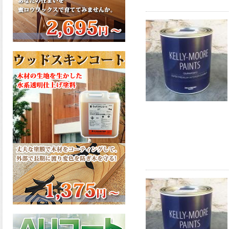
さで、弾性形。塗料用シンナ
ーで希釈できる、使いやすさ
を追求したウレタン樹脂エナ
メル、弾性ファインウレタン
U100が新しく販売開始致しま
した。ご購入はこちらから。
2026.03.04
長年ご愛顧いただいている
「ラッカー塗料」に抗ウイル
ス機能を追加しバージョンア
ップ、UAV-78700 クリヤーラ
ッカー・ハイフラットが新し
く販売開始致しました。ご購
入はこちらから。
2026.03.03
木の素材感はそのまま活か
し、汚れや日焼け・黄ばみを
防ぐことができる、白木肌2が
新しく販売開始致しました。
ご購入はこちらから。
2026.03.03