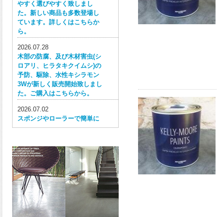
やすく選びやすく致しまし
た。新しい商品も多数登場し
ています。詳しくはこちらか
ら。
2026.07.28
木部の防腐、及び木材害虫(シ
ロアリ、ヒラタキクイムシ)の
予防、駆除、水性キシラモン
3Wが新しく販売開始致しまし
た。ご購入はこちらから。
2026.07.02
スポンジやローラーで簡単に
塗ってはがせる目かくし用水
性塗料、窓ガラス用目隠しペ
イントが新しく販売開始致し
ました。ご購入はこちらか
ら。
2026.06.30
ウレタン特有の網目構造の反
応塗膜は、強靭で耐衝撃性、
耐擦り傷性、耐摩耗性に優れ