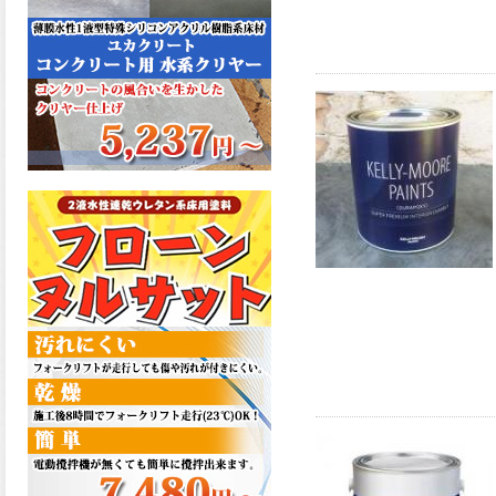
た機能を発揮、フローンフル
トップが新しく販売開始致し
ました。ご購入はこちらか
ら。
2026.06.29
コストを重視しした材料で、
優れた性能と高品質で高度な
防水機能を発揮、フローン12
が新しく販売開始致しまし
た。ご購入はこちらから。
2026.06.29
数多くの施工実績を持つ信頼
性の高い塗材 優れた性能と高
品質で高度な防水機能を発
揮、フローン11が新しく販売
開始致しました。ご購入はこ
ちらから。
2026.05.26
コンクリート特有の質感やム
ラ感と溶け合うように広がる
色彩が床と壁を印象的に仕上
げる、アクアカラー デュオト