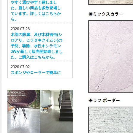
やすく選びやすく致しまし
た。新しい商品も多数登場し
ています。詳しくはこちらか
ら。
2026.07.28
木部の防腐、及び木材害虫(シ
ロアリ、ヒラタキクイムシ)の
予防、駆除、水性キシラモン
3Wが新しく販売開始致しまし
た。ご購入はこちらから。
2026.07.02
スポンジやローラーで簡単に
塗ってはがせる目かくし用水
性塗料、窓ガラス用目隠しペ
イントが新しく販売開始致し
ました。ご購入はこちらか
ら。
2026.06.30
ウレタン特有の網目構造の反
応塗膜は、強靭で耐衝撃性、
耐擦り傷性、耐摩耗性に優れ