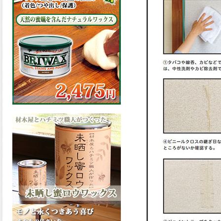
の表面効果により優れた低汚
染性を発揮、エスケープレミ
アム無機ルーフが新しく販売
開始致しました。ご購入はこ
ちらから。
2026.03.09
ハケ塗りでの伸びが良く作業
性と仕上がりに優れた合成樹
脂調合ペイント、SDホルスF4
が新しく販売開始致しまし
た。ご購入はこちらから。
2026.03.06
ファインウレタンの使いやす
さで、低汚染形。塗料用シン
ナーで希釈できる、使いやす
さを追求したウレタン樹脂エ
ナメル、低汚染形ファインウ
レタンU100が新しく販売開始
致しました。ご購入はこちら
から。
2026.03.05
ファインウレタンの使いやす