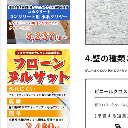
た機能を発揮、フローンフル
トップが新しく販売開始致し
ました。ご購入はこちらか
ら。
2026.06.29
コストを重視しした材料で、
優れた性能と高品質で高度な
防水機能を発揮、フローン12
が新しく販売開始致しまし
た。ご購入はこちらから。
2026.06.29
数多くの施工実績を持つ信頼
性の高い塗材 優れた性能と高
品質で高度な防水機能を発
揮、フローン11が新しく販売
開始致しました。ご購入はこ
ちらから。
2026.05.26
コンクリート特有の質感やム
ラ感と溶け合うように広がる
色彩が床と壁を印象的に仕上
げる、アクアカラー デュオト