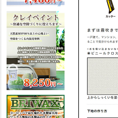
ーンが新しく販売開始致しま
した。ご購入はこちらから。
2026.03.13
滑らかな塗膜は従来の屋根用
塗料と比べ、滑らかな塗膜表
面を形成し、光沢が高く、抜
群の仕上がり性を提供、一液
プレミアムルーフシリコンが
新しく販売開始致しました。
ご購入はこちらから。
2026.03.12
無機顔料の表面を高緻密ダブ
ルシールド層でガードするこ
とにより、ラジカルの発生を
抑制、エスケープレミアムル
ーフSiが新しく販売開始致し
ました。ご購入はこちらか
ら。
2026.03.11
緻密で強靭な無機系塗膜と、
汚れを降雨で洗い流す親水性