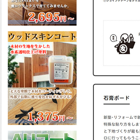
さで、弾性形。塗料用シンナ
ーで希釈できる、使いやすさ
を追求したウレタン樹脂エナ
メル、弾性ファインウレタン
U100が新しく販売開始致しま
した。ご購入はこちらから。
2026.03.04
長年ご愛顧いただいている
「ラッカー塗料」に抗ウイル
ス機能を追加しバージョンア
ップ、UAV-78700 クリヤーラ
ッカー・ハイフラットが新し
く販売開始致しました。ご購
入はこちらから。
2026.03.03
木の素材感はそのまま活か
し、汚れや日焼け・黄ばみを
防ぐことができる、白木肌2が
新しく販売開始致しました。
ご購入はこちらから。
2026.03.03