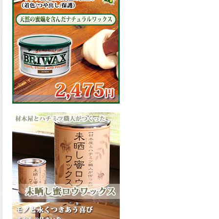
の表面効果により優れた低汚
染性を発揮、エスケープレミ
アム無機ルーフが新しく販売
開始致しました。ご購入はこ
ちらから。
2026.03.09
ハケ塗りでの伸びが良く作業
性と仕上がりに優れた合成樹
脂調合ペイント、SDホルスF4
が新しく販売開始致しまし
た。ご購入はこちらから。
2026.03.06
ファインウレタンの使いやす
さで、低汚染形。塗料用シン
ナーで希釈できる、使いやす
さを追求したウレタン樹脂エ
ナメル、低汚染形ファインウ
レタンU100が新しく販売開始
致しました。ご購入はこちら
から。
2026.03.05
ファインウレタンの使いやす