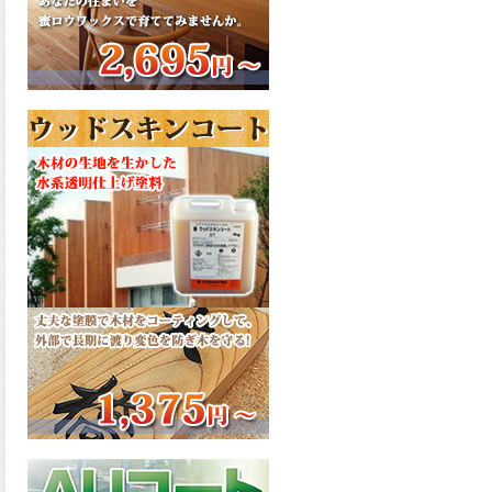
さで、弾性形。塗料用シンナ
ーで希釈できる、使いやすさ
を追求したウレタン樹脂エナ
メル、弾性ファインウレタン
U100が新しく販売開始致しま
した。ご購入はこちらから。
2026.03.04
長年ご愛顧いただいている
「ラッカー塗料」に抗ウイル
ス機能を追加しバージョンア
ップ、UAV-78700 クリヤーラ
ッカー・ハイフラットが新し
く販売開始致しました。ご購
入はこちらから。
2026.03.03
木の素材感はそのまま活か
し、汚れや日焼け・黄ばみを
防ぐことができる、白木肌2が
新しく販売開始致しました。
ご購入はこちらから。
2026.03.03