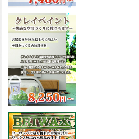
ーンが新しく販売開始致しま
した。ご購入はこちらから。
2026.03.13
滑らかな塗膜は従来の屋根用
塗料と比べ、滑らかな塗膜表
面を形成し、光沢が高く、抜
群の仕上がり性を提供、一液
プレミアムルーフシリコンが
新しく販売開始致しました。
ご購入はこちらから。
2026.03.12
無機顔料の表面を高緻密ダブ
ルシールド層でガードするこ
とにより、ラジカルの発生を
抑制、エスケープレミアムル
ーフSiが新しく販売開始致し
ました。ご購入はこちらか
ら。
2026.03.11
緻密で強靭な無機系塗膜と、
汚れを降雨で洗い流す親水性