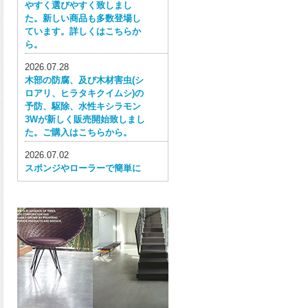
やすく選びやすく致しまし
た。新しい商品も多数登場し
ています。詳しくはこちらか
ら。
2026.07.28
木部の防腐、及び木材害虫(シ
ロアリ、ヒラタキクイムシ)の
予防、駆除、水性キシラモン
3Wが新しく販売開始致しまし
た。ご購入はこちらから。
2026.07.02
スポンジやローラーで簡単に
塗ってはがせる目かくし用水
性塗料、窓ガラス用目隠しペ
イントが新しく販売開始致し
ました。ご購入はこちらか
ら。
2026.06.30
ウレタン特有の網目構造の反
応塗膜は、強靭で耐衝撃性、
耐擦り傷性、耐摩耗性に優れ