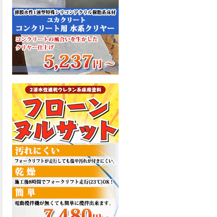
た機能を発揮、フローンフル
トップが新しく販売開始致し
ました。ご購入はこちらか
ら。
2026.06.29
コストを重視しした材料で、
優れた性能と高品質で高度な
防水機能を発揮、フローン12
が新しく販売開始致しまし
た。ご購入はこちらから。
2026.06.29
数多くの施工実績を持つ信頼
性の高い塗材 優れた性能と高
品質で高度な防水機能を発
揮、フローン11が新しく販売
開始致しました。ご購入はこ
ちらから。
2026.05.26
コンクリート特有の質感やム
ラ感と溶け合うように広がる
色彩が床と壁を印象的に仕上
げる、アクアカラー デュオト