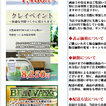
ーンが新しく販売開始致しま
した。ご購入はこちらから。
2026.03.13
滑らかな塗膜は従来の屋根用
塗料と比べ、滑らかな塗膜表
面を形成し、光沢が高く、抜
群の仕上がり性を提供、一液
プレミアムルーフシリコンが
新しく販売開始致しました。
ご購入はこちらから。
2026.03.12
無機顔料の表面を高緻密ダブ
ルシールド層でガードするこ
とにより、ラジカルの発生を
抑制、エスケープレミアムル
ーフSiが新しく販売開始致し
ました。ご購入はこちらか
ら。
2026.03.11
緻密で強靭な無機系塗膜と、
汚れを降雨で洗い流す親水性