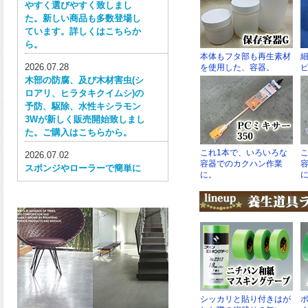
やすく選びやすく致しまし
た。新しい商品も多数登場し
ています。詳しくはこちらか
ら。
2026.07.28
木部の防腐、及び木材害虫(シ
ロアリ、ヒラタキクイムシ)の
予防、駆除、水性キシラモン
3Wが新しく販売開始致しまし
た。ご購入はこちらから。
2026.07.02
スポンジやローラーで簡単に
塗ってはがせる目かくし用水
性塗料、窓ガラス用目隠しペ
イントが新しく販売開始致し
ました。ご購入はこちらか
ら。
2026.06.30
ウレタン特有の網目構造の反
応塗膜は、強靭で耐衝撃性、
耐擦り傷性、耐摩耗性に優れ