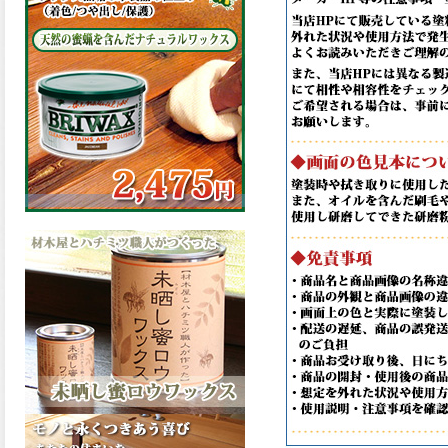
の表面効果により優れた低汚
染性を発揮、エスケープレミ
アム無機ルーフが新しく販売
開始致しました。ご購入はこ
ちらから。
2026.03.09
ハケ塗りでの伸びが良く作業
性と仕上がりに優れた合成樹
脂調合ペイント、SDホルスF4
が新しく販売開始致しまし
た。ご購入はこちらから。
2026.03.06
ファインウレタンの使いやす
さで、低汚染形。塗料用シン
ナーで希釈できる、使いやす
さを追求したウレタン樹脂エ
ナメル、低汚染形ファインウ
レタンU100が新しく販売開始
致しました。ご購入はこちら
から。
2026.03.05
ファインウレタンの使いやす