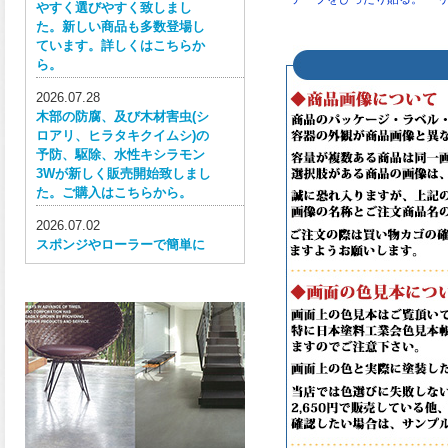
やすく選びやすく致しまし
た。新しい商品も多数登場し
ています。詳しくはこちらか
ら。
2026.07.28
木部の防腐、及び木材害虫(シ
ロアリ、ヒラタキクイムシ)の
予防、駆除、水性キシラモン
3Wが新しく販売開始致しまし
た。ご購入はこちらから。
2026.07.02
スポンジやローラーで簡単に
塗ってはがせる目かくし用水
性塗料、窓ガラス用目隠しペ
イントが新しく販売開始致し
ました。ご購入はこちらか
ら。
2026.06.30
ウレタン特有の網目構造の反
応塗膜は、強靭で耐衝撃性、
耐擦り傷性、耐摩耗性に優れ