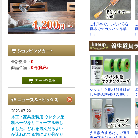
合計数量：
0
商品金額：
0円(税込)
2026.07.29
木工・家具塗装用 ウレタン塗
料ページをリニューアル致し
ました。どれを選んだらよい
か迷われてる方により分かり