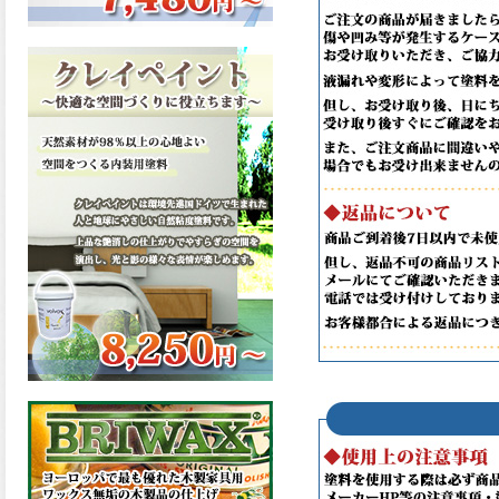
ーンが新しく販売開始致しま
した。ご購入はこちらから。
2026.03.13
滑らかな塗膜は従来の屋根用
塗料と比べ、滑らかな塗膜表
面を形成し、光沢が高く、抜
群の仕上がり性を提供、一液
プレミアムルーフシリコンが
新しく販売開始致しました。
ご購入はこちらから。
2026.03.12
無機顔料の表面を高緻密ダブ
ルシールド層でガードするこ
とにより、ラジカルの発生を
抑制、エスケープレミアムル
ーフSiが新しく販売開始致し
ました。ご購入はこちらか
ら。
2026.03.11
緻密で強靭な無機系塗膜と、
汚れを降雨で洗い流す親水性