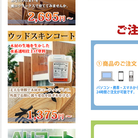
さで、弾性形。塗料用シンナ
ーで希釈できる、使いやすさ
を追求したウレタン樹脂エナ
メル、弾性ファインウレタン
U100が新しく販売開始致しま
した。ご購入はこちらから。
2026.03.04
長年ご愛顧いただいている
「ラッカー塗料」に抗ウイル
ス機能を追加しバージョンア
ップ、UAV-78700 クリヤーラ
ッカー・ハイフラットが新し
く販売開始致しました。ご購
入はこちらから。
2026.03.03
木の素材感はそのまま活か
し、汚れや日焼け・黄ばみを
防ぐことができる、白木肌2が
新しく販売開始致しました。
ご購入はこちらから。
2026.03.03