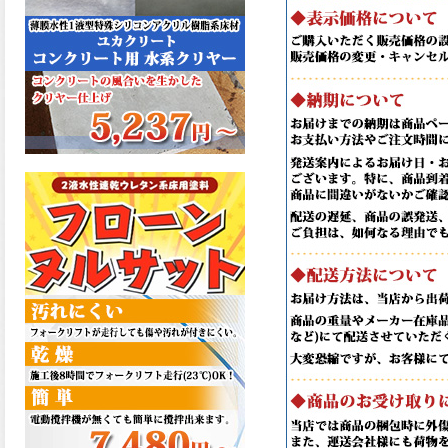
た機能を発揮、フローンフル
トップが新しく販売開始致し
ました。ご購入はこちらか
ら。
2026.06.29
コストを重視しした材料で、
優れた性能と高品質で高度な
防水機能を発揮、フローン12
が新しく販売開始致しまし
た。ご購入はこちらから。
2026.06.29
数多くの施工実績を持つ信頼
性の高い塗材 優れた性能と高
品質で高度な防水機能を発
揮、フローン11が新しく販売
開始致しました。ご購入はこ
ちらから。
2026.05.26
コンクリート特有の質感やム
ラ感と溶け合うように広がる
色彩が床と壁を印象的に仕上
げる、アクアカラー デュオト