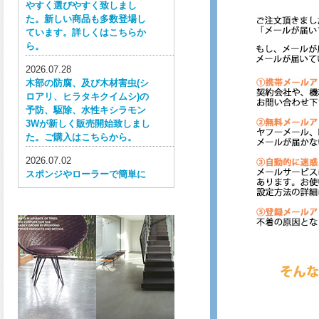
やすく選びやすく致しまし
た。新しい商品も多数登場し
ています。詳しくはこちらか
ら。
2026.07.28
木部の防腐、及び木材害虫(シ
ロアリ、ヒラタキクイムシ)の
予防、駆除、水性キシラモン
3Wが新しく販売開始致しまし
た。ご購入はこちらから。
2026.07.02
スポンジやローラーで簡単に
塗ってはがせる目かくし用水
性塗料、窓ガラス用目隠しペ
イントが新しく販売開始致し
ました。ご購入はこちらか
ら。
2026.06.30
ウレタン特有の網目構造の反
応塗膜は、強靭で耐衝撃性、
耐擦り傷性、耐摩耗性に優れ