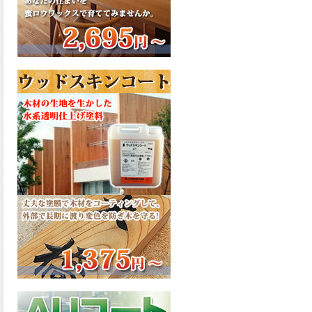
さで、弾性形。塗料用シンナ
ーで希釈できる、使いやすさ
を追求したウレタン樹脂エナ
メル、弾性ファインウレタン
U100が新しく販売開始致しま
した。ご購入はこちらから。
2026.03.04
長年ご愛顧いただいている
「ラッカー塗料」に抗ウイル
ス機能を追加しバージョンア
ップ、UAV-78700 クリヤーラ
ッカー・ハイフラットが新し
く販売開始致しました。ご購
入はこちらから。
2026.03.03
木の素材感はそのまま活か
し、汚れや日焼け・黄ばみを
防ぐことができる、白木肌2が
新しく販売開始致しました。
ご購入はこちらから。
2026.03.03