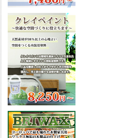
ーンが新しく販売開始致しま
した。ご購入はこちらから。
2026.03.13
滑らかな塗膜は従来の屋根用
塗料と比べ、滑らかな塗膜表
面を形成し、光沢が高く、抜
群の仕上がり性を提供、一液
プレミアムルーフシリコンが
新しく販売開始致しました。
ご購入はこちらから。
2026.03.12
無機顔料の表面を高緻密ダブ
ルシールド層でガードするこ
とにより、ラジカルの発生を
抑制、エスケープレミアムル
ーフSiが新しく販売開始致し
ました。ご購入はこちらか
ら。
2026.03.11
緻密で強靭な無機系塗膜と、
汚れを降雨で洗い流す親水性