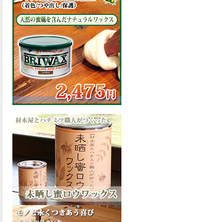
の表面効果により優れた低汚
染性を発揮、エスケープレミ
アム無機ルーフが新しく販売
開始致しました。ご購入はこ
ちらから。
2026.03.09
ハケ塗りでの伸びが良く作業
性と仕上がりに優れた合成樹
脂調合ペイント、SDホルスF4
が新しく販売開始致しまし
た。ご購入はこちらから。
2026.03.06
ファインウレタンの使いやす
さで、低汚染形。塗料用シン
ナーで希釈できる、使いやす
さを追求したウレタン樹脂エ
ナメル、低汚染形ファインウ
レタンU100が新しく販売開始
致しました。ご購入はこちら
から。
2026.03.05
ファインウレタンの使いやす