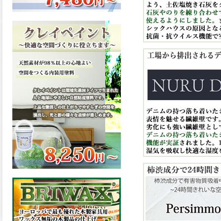
ーンが新しく販売開始致しま
した。ご購入はこちらから。
2026.03.13
滑らかな塗膜は従来の屋根用
塗料と比べ、滑らかな塗膜表
面を形成し、光沢が高く、抜
群の仕上がり性を提供、一液
プレミアムルーフシリコンが
新しく販売開始致しました。
ご購入はこちらから。
2026.03.12
無機顔料の表面を高緻密ダブ
ルシールド層でガードするこ
とにより、ラジカルの発生を
抑制、エスケープレミアムル
ーフSiが新しく販売開始致し
ました。ご購入はこちらか
ら。
2026.03.11
緻密で強靭な無機系塗膜と、
汚れを降雨で洗い流す親水性