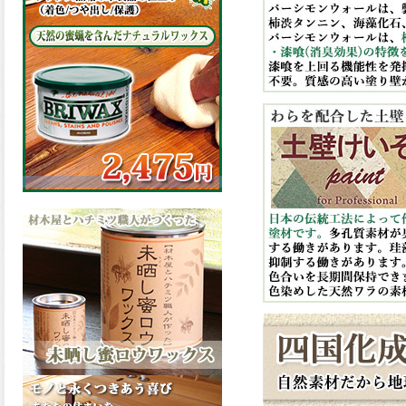
の表面効果により優れた低汚
染性を発揮、エスケープレミ
アム無機ルーフが新しく販売
開始致しました。ご購入はこ
ちらから。
2026.03.09
ハケ塗りでの伸びが良く作業
性と仕上がりに優れた合成樹
脂調合ペイント、SDホルスF4
が新しく販売開始致しまし
た。ご購入はこちらから。
2026.03.06
ファインウレタンの使いやす
さで、低汚染形。塗料用シン
ナーで希釈できる、使いやす
さを追求したウレタン樹脂エ
ナメル、低汚染形ファインウ
レタンU100が新しく販売開始
致しました。ご購入はこちら
から。
2026.03.05
ファインウレタンの使いやす