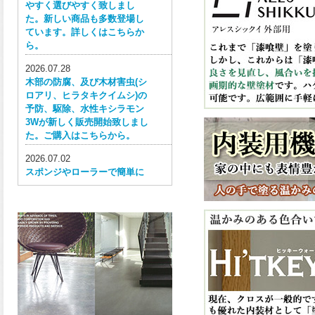
やすく選びやすく致しまし
た。新しい商品も多数登場し
ています。詳しくはこちらか
ら。
2026.07.28
木部の防腐、及び木材害虫(シ
ロアリ、ヒラタキクイムシ)の
予防、駆除、水性キシラモン
3Wが新しく販売開始致しまし
た。ご購入はこちらから。
2026.07.02
スポンジやローラーで簡単に
塗ってはがせる目かくし用水
性塗料、窓ガラス用目隠しペ
イントが新しく販売開始致し
ました。ご購入はこちらか
ら。
2026.06.30
ウレタン特有の網目構造の反
応塗膜は、強靭で耐衝撃性、
耐擦り傷性、耐摩耗性に優れ