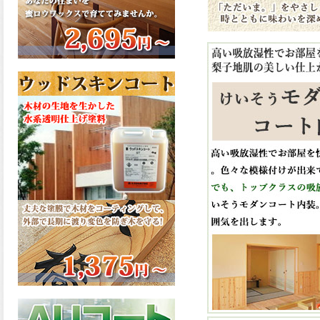
さで、弾性形。塗料用シンナ
ーで希釈できる、使いやすさ
を追求したウレタン樹脂エナ
メル、弾性ファインウレタン
U100が新しく販売開始致しま
した。ご購入はこちらから。
2026.03.04
長年ご愛顧いただいている
「ラッカー塗料」に抗ウイル
ス機能を追加しバージョンア
ップ、UAV-78700 クリヤーラ
ッカー・ハイフラットが新し
く販売開始致しました。ご購
入はこちらから。
2026.03.03
木の素材感はそのまま活か
し、汚れや日焼け・黄ばみを
防ぐことができる、白木肌2が
新しく販売開始致しました。
ご購入はこちらから。
2026.03.03