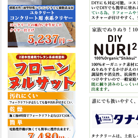
た機能を発揮、フローンフル
トップが新しく販売開始致し
ました。ご購入はこちらか
ら。
2026.06.29
コストを重視しした材料で、
優れた性能と高品質で高度な
防水機能を発揮、フローン12
が新しく販売開始致しまし
た。ご購入はこちらから。
2026.06.29
数多くの施工実績を持つ信頼
性の高い塗材 優れた性能と高
品質で高度な防水機能を発
揮、フローン11が新しく販売
開始致しました。ご購入はこ
ちらから。
2026.05.26
コンクリート特有の質感やム
ラ感と溶け合うように広がる
色彩が床と壁を印象的に仕上
げる、アクアカラー デュオト