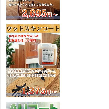
さで、弾性形。塗料用シンナ
ーで希釈できる、使いやすさ
を追求したウレタン樹脂エナ
メル、弾性ファインウレタン
U100が新しく販売開始致しま
した。ご購入はこちらから。
2026.03.04
長年ご愛顧いただいている
「ラッカー塗料」に抗ウイル
ス機能を追加しバージョンア
ップ、UAV-78700 クリヤーラ
ッカー・ハイフラットが新し
く販売開始致しました。ご購
入はこちらから。
2026.03.03
木の素材感はそのまま活か
し、汚れや日焼け・黄ばみを
防ぐことができる、白木肌2が
新しく販売開始致しました。
ご購入はこちらから。
2026.03.03