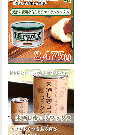
の表面効果により優れた低汚
染性を発揮、エスケープレミ
アム無機ルーフが新しく販売
開始致しました。ご購入はこ
ちらから。
2026.03.09
ハケ塗りでの伸びが良く作業
性と仕上がりに優れた合成樹
脂調合ペイント、SDホルスF4
が新しく販売開始致しまし
た。ご購入はこちらから。
2026.03.06
ファインウレタンの使いやす
さで、低汚染形。塗料用シン
ナーで希釈できる、使いやす
さを追求したウレタン樹脂エ
ナメル、低汚染形ファインウ
レタンU100が新しく販売開始
致しました。ご購入はこちら
から。
2026.03.05
ファインウレタンの使いやす