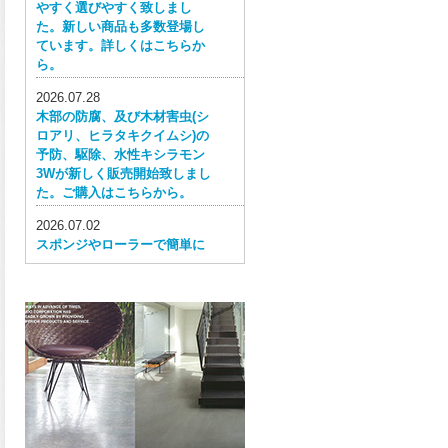
やすく選びやすく致しまし
た。新しい商品も多数登場し
ています。詳しくはこちらか
ら。
2026.07.28
木部の防腐、及び木材害虫(シ
ロアリ、ヒラタキクイムシ)の
予防、駆除、水性キシラモン
3Wが新しく販売開始致しまし
た。ご購入はこちらから。
2026.07.02
スポンジやローラーで簡単に
塗ってはがせる目かくし用水
性塗料、窓ガラス用目隠しペ
イントが新しく販売開始致し
ました。ご購入はこちらか
ら。
2026.06.30
ウレタン特有の網目構造の反
応塗膜は、強靭で耐衝撃性、
耐擦り傷性、耐摩耗性に優れ