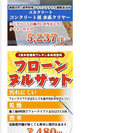
た機能を発揮、フローンフル
トップが新しく販売開始致し
ました。ご購入はこちらか
ら。
2026.06.29
コストを重視しした材料で、
優れた性能と高品質で高度な
防水機能を発揮、フローン12
が新しく販売開始致しまし
た。ご購入はこちらから。
2026.06.29
数多くの施工実績を持つ信頼
性の高い塗材 優れた性能と高
品質で高度な防水機能を発
揮、フローン11が新しく販売
開始致しました。ご購入はこ
ちらから。
2026.05.26
コンクリート特有の質感やム
ラ感と溶け合うように広がる
色彩が床と壁を印象的に仕上
げる、アクアカラー デュオト