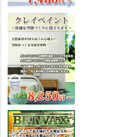
ーンが新しく販売開始致しま
した。ご購入はこちらから。
2026.03.13
滑らかな塗膜は従来の屋根用
塗料と比べ、滑らかな塗膜表
面を形成し、光沢が高く、抜
群の仕上がり性を提供、一液
プレミアムルーフシリコンが
新しく販売開始致しました。
ご購入はこちらから。
2026.03.12
無機顔料の表面を高緻密ダブ
ルシールド層でガードするこ
とにより、ラジカルの発生を
抑制、エスケープレミアムル
ーフSiが新しく販売開始致し
ました。ご購入はこちらか
ら。
2026.03.11
緻密で強靭な無機系塗膜と、
汚れを降雨で洗い流す親水性