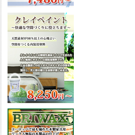
ーンが新しく販売開始致しま
した。ご購入はこちらから。
2026.03.13
滑らかな塗膜は従来の屋根用
塗料と比べ、滑らかな塗膜表
面を形成し、光沢が高く、抜
群の仕上がり性を提供、一液
プレミアムルーフシリコンが
新しく販売開始致しました。
ご購入はこちらから。
2026.03.12
無機顔料の表面を高緻密ダブ
ルシールド層でガードするこ
とにより、ラジカルの発生を
抑制、エスケープレミアムル
ーフSiが新しく販売開始致し
ました。ご購入はこちらか
ら。
2026.03.11
緻密で強靭な無機系塗膜と、
汚れを降雨で洗い流す親水性