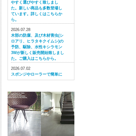
やすく選びやすく致しまし
た。新しい商品も多数登場し
ています。詳しくはこちらか
ら。
2026.07.28
木部の防腐、及び木材害虫(シ
ロアリ、ヒラタキクイムシ)の
予防、駆除、水性キシラモン
3Wが新しく販売開始致しまし
た。ご購入はこちらから。
2026.07.02
スポンジやローラーで簡単に
塗ってはがせる目かくし用水
性塗料、窓ガラス用目隠しペ
イントが新しく販売開始致し
ました。ご購入はこちらか
ら。
2026.06.30
ウレタン特有の網目構造の反
応塗膜は、強靭で耐衝撃性、
耐擦り傷性、耐摩耗性に優れ