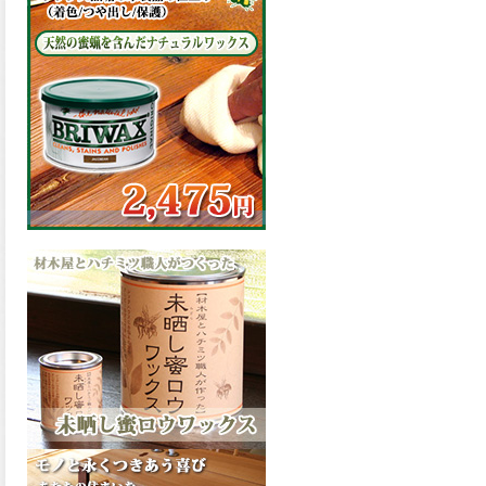
の表面効果により優れた低汚
染性を発揮、エスケープレミ
アム無機ルーフが新しく販売
開始致しました。ご購入はこ
ちらから。
2026.03.09
ハケ塗りでの伸びが良く作業
性と仕上がりに優れた合成樹
脂調合ペイント、SDホルスF4
が新しく販売開始致しまし
た。ご購入はこちらから。
2026.03.06
ファインウレタンの使いやす
さで、低汚染形。塗料用シン
ナーで希釈できる、使いやす
さを追求したウレタン樹脂エ
ナメル、低汚染形ファインウ
レタンU100が新しく販売開始
致しました。ご購入はこちら
から。
2026.03.05
ファインウレタンの使いやす