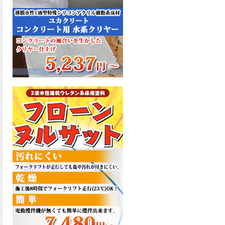
た機能を発揮、フローンフル
トップが新しく販売開始致し
ました。ご購入はこちらか
ら。
2026.06.29
コストを重視しした材料で、
優れた性能と高品質で高度な
防水機能を発揮、フローン12
が新しく販売開始致しまし
た。ご購入はこちらから。
2026.06.29
数多くの施工実績を持つ信頼
性の高い塗材 優れた性能と高
品質で高度な防水機能を発
揮、フローン11が新しく販売
開始致しました。ご購入はこ
ちらから。
2026.05.26
コンクリート特有の質感やム
ラ感と溶け合うように広がる
色彩が床と壁を印象的に仕上
げる、アクアカラー デュオト