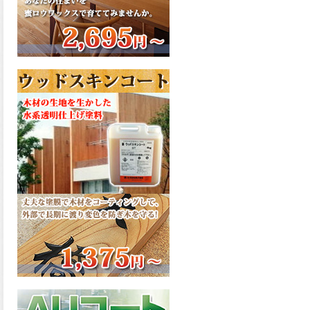
さで、弾性形。塗料用シンナ
ーで希釈できる、使いやすさ
を追求したウレタン樹脂エナ
メル、弾性ファインウレタン
U100が新しく販売開始致しま
した。ご購入はこちらから。
2026.03.04
長年ご愛顧いただいている
「ラッカー塗料」に抗ウイル
ス機能を追加しバージョンア
ップ、UAV-78700 クリヤーラ
ッカー・ハイフラットが新し
く販売開始致しました。ご購
入はこちらから。
2026.03.03
木の素材感はそのまま活か
し、汚れや日焼け・黄ばみを
防ぐことができる、白木肌2が
新しく販売開始致しました。
ご購入はこちらから。
2026.03.03