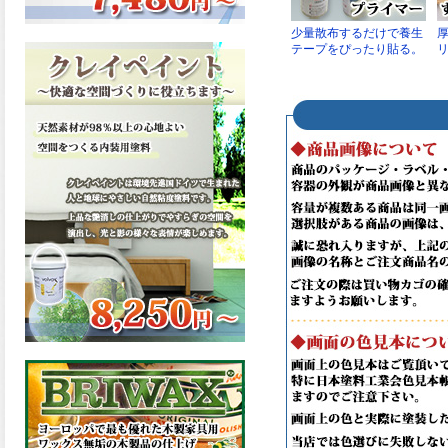
ーンが新しく販売開始致しま
した。ご購入はこちらから。
2026.03.13
滑らかな塗膜は従来の屋根用
塗料と比べ、滑らかな塗膜表
面を形成し、光沢が高く、抜
群の仕上がり性を提供、一液
プレミアムルーフシリコンが
新しく販売開始致しました。
ご購入はこちらから。
2026.03.12
無機顔料の表面を高緻密ダブ
ルシールド層でガードするこ
とにより、ラジカルの発生を
抑制、エスケープレミアムル
ーフSiが新しく販売開始致し
ました。ご購入はこちらか
ら。
2026.03.11
緻密で強靭な無機系塗膜と、
汚れを降雨で洗い流す親水性