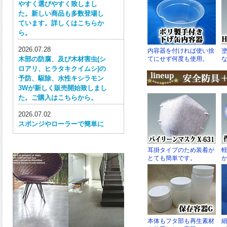
やすく選びやすく致しまし
た。新しい商品も多数登場し
ています。詳しくはこちらか
ら。
2026.07.28
木部の防腐、及び木材害虫(シ
ロアリ、ヒラタキクイムシ)の
予防、駆除、水性キシラモン
3Wが新しく販売開始致しまし
た。ご購入はこちらから。
2026.07.02
スポンジやローラーで簡単に
塗ってはがせる目かくし用水
性塗料、窓ガラス用目隠しペ
イントが新しく販売開始致し
ました。ご購入はこちらか
ら。
2026.06.30
ウレタン特有の網目構造の反
応塗膜は、強靭で耐衝撃性、
耐擦り傷性、耐摩耗性に優れ