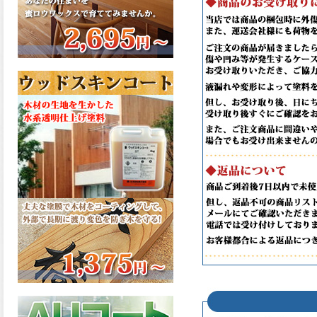
さで、弾性形。塗料用シンナ
ーで希釈できる、使いやすさ
を追求したウレタン樹脂エナ
メル、弾性ファインウレタン
U100が新しく販売開始致しま
した。ご購入はこちらから。
2026.03.04
長年ご愛顧いただいている
「ラッカー塗料」に抗ウイル
ス機能を追加しバージョンア
ップ、UAV-78700 クリヤーラ
ッカー・ハイフラットが新し
く販売開始致しました。ご購
入はこちらから。
2026.03.03
木の素材感はそのまま活か
し、汚れや日焼け・黄ばみを
防ぐことができる、白木肌2が
新しく販売開始致しました。
ご購入はこちらから。
2026.03.03