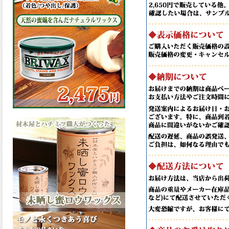
の表面効果により優れた低汚
染性を発揮、エスケープレミ
アム無機ルーフが新しく販売
開始致しました。ご購入はこ
ちらから。
2026.03.09
ハケ塗りでの伸びが良く作業
性と仕上がりに優れた合成樹
脂調合ペイント、SDホルスF4
が新しく販売開始致しまし
た。ご購入はこちらから。
2026.03.06
ファインウレタンの使いやす
さで、低汚染形。塗料用シン
ナーで希釈できる、使いやす
さを追求したウレタン樹脂エ
ナメル、低汚染形ファインウ
レタンU100が新しく販売開始
致しました。ご購入はこちら
から。
2026.03.05
ファインウレタンの使いやす