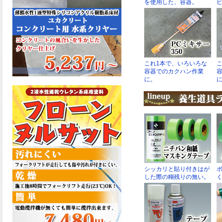
た機能を発揮、フローンフル
トップが新しく販売開始致し
ました。ご購入はこちらか
ら。
2026.06.29
コストを重視しした材料で、
優れた性能と高品質で高度な
防水機能を発揮、フローン12
が新しく販売開始致しまし
た。ご購入はこちらから。
2026.06.29
数多くの施工実績を持つ信頼
性の高い塗材 優れた性能と高
品質で高度な防水機能を発
揮、フローン11が新しく販売
開始致しました。ご購入はこ
ちらから。
2026.05.26
コンクリート特有の質感やム
ラ感と溶け合うように広がる
色彩が床と壁を印象的に仕上
げる、アクアカラー デュオト