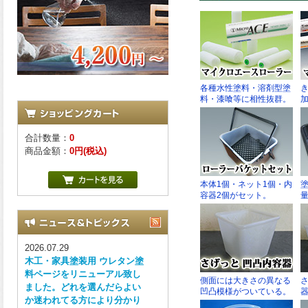
合計数量：
0
商品金額：
0円(税込)
2026.07.29
木工・家具塗装用 ウレタン塗
料ページをリニューアル致し
ました。どれを選んだらよい
か迷われてる方により分かり