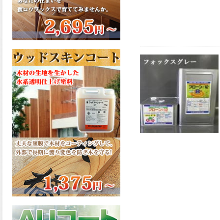
さで、弾性形。塗料用シンナ
ーで希釈できる、使いやすさ
を追求したウレタン樹脂エナ
メル、弾性ファインウレタン
U100が新しく販売開始致しま
した。ご購入はこちらから。
2026.03.04
長年ご愛顧いただいている
「ラッカー塗料」に抗ウイル
ス機能を追加しバージョンア
ップ、UAV-78700 クリヤーラ
ッカー・ハイフラットが新し
く販売開始致しました。ご購
入はこちらから。
2026.03.03
木の素材感はそのまま活か
し、汚れや日焼け・黄ばみを
防ぐことができる、白木肌2が
新しく販売開始致しました。
ご購入はこちらから。
2026.03.03