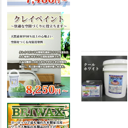
ーンが新しく販売開始致しま
した。ご購入はこちらから。
2026.03.13
滑らかな塗膜は従来の屋根用
塗料と比べ、滑らかな塗膜表
面を形成し、光沢が高く、抜
群の仕上がり性を提供、一液
プレミアムルーフシリコンが
新しく販売開始致しました。
ご購入はこちらから。
2026.03.12
無機顔料の表面を高緻密ダブ
ルシールド層でガードするこ
とにより、ラジカルの発生を
抑制、エスケープレミアムル
ーフSiが新しく販売開始致し
ました。ご購入はこちらか
ら。
2026.03.11
緻密で強靭な無機系塗膜と、
汚れを降雨で洗い流す親水性