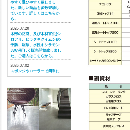
やすく選びやすく致しまし
た。新しい商品も多数登場し
ています。詳しくはこちらか
ら。
2026.07.28
木部の防腐、及び木材害虫(シ
ロアリ、ヒラタキクイムシ)の
予防、駆除、水性キシラモン
3Wが新しく販売開始致しまし
た。ご購入はこちらから。
2026.07.02
スポンジやローラーで簡単に
塗ってはがせる目かくし用水
性塗料、窓ガラス用目隠しペ
イントが新しく販売開始致し
ました。ご購入はこちらか
ら。
2026.06.30
ウレタン特有の網目構造の反
応塗膜は、強靭で耐衝撃性、
耐擦り傷性、耐摩耗性に優れ