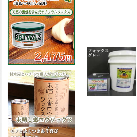
の表面効果により優れた低汚
染性を発揮、エスケープレミ
アム無機ルーフが新しく販売
開始致しました。ご購入はこ
ちらから。
2026.03.09
ハケ塗りでの伸びが良く作業
性と仕上がりに優れた合成樹
脂調合ペイント、SDホルスF4
が新しく販売開始致しまし
た。ご購入はこちらから。
2026.03.06
ファインウレタンの使いやす
さで、低汚染形。塗料用シン
ナーで希釈できる、使いやす
さを追求したウレタン樹脂エ
ナメル、低汚染形ファインウ
レタンU100が新しく販売開始
致しました。ご購入はこちら
から。
2026.03.05
ファインウレタンの使いやす