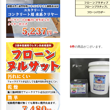
た機能を発揮、フローンフル
トップが新しく販売開始致し
ました。ご購入はこちらか
ら。
2026.06.29
コストを重視しした材料で、
優れた性能と高品質で高度な
防水機能を発揮、フローン12
が新しく販売開始致しまし
た。ご購入はこちらから。
6件
の商品がございます。
2026.06.29
数多くの施工実績を持つ信頼
性の高い塗材 優れた性能と高
品質で高度な防水機能を発
揮、フローン11が新しく販売
開始致しました。ご購入はこ
ちらから。
2026.05.26
コンクリート特有の質感やム
ラ感と溶け合うように広がる
色彩が床と壁を印象的に仕上
げる、アクアカラー デュオト