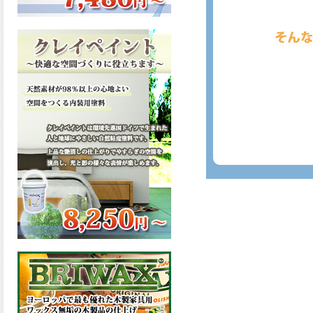
ーンが新しく販売開始致しま
した。ご購入はこちらから。
2026.03.13
滑らかな塗膜は従来の屋根用
塗料と比べ、滑らかな塗膜表
面を形成し、光沢が高く、抜
群の仕上がり性を提供、一液
プレミアムルーフシリコンが
新しく販売開始致しました。
ご購入はこちらから。
2026.03.12
無機顔料の表面を高緻密ダブ
ルシールド層でガードするこ
とにより、ラジカルの発生を
抑制、エスケープレミアムル
ーフSiが新しく販売開始致し
ました。ご購入はこちらか
ら。
2026.03.11
緻密で強靭な無機系塗膜と、
汚れを降雨で洗い流す親水性