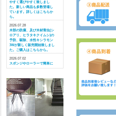
やすく選びやすく致しまし
た。新しい商品も多数登場し
ています。詳しくはこちらか
ら。
2026.07.28
木部の防腐、及び木材害虫(シ
ロアリ、ヒラタキクイムシ)の
予防、駆除、水性キシラモン
3Wが新しく販売開始致しまし
た。ご購入はこちらから。
2026.07.02
スポンジやローラーで簡単に
塗ってはがせる目かくし用水
性塗料、窓ガラス用目隠しペ
イントが新しく販売開始致し
ました。ご購入はこちらか
ら。
2026.06.30
ウレタン特有の網目構造の反
応塗膜は、強靭で耐衝撃性、
耐擦り傷性、耐摩耗性に優れ