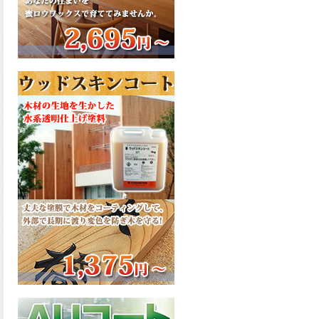
さで、弾性形。塗料用シンナ
ーで希釈できる、使いやすさ
を追求したウレタン樹脂エナ
メル、弾性ファインウレタン
U100が新しく販売開始致しま
した。ご購入はこちらから。
2026.03.04
長年ご愛顧いただいている
「ラッカー塗料」に抗ウイル
ス機能を追加しバージョンア
ップ、UAV-78700 クリヤーラ
ッカー・ハイフラットが新し
く販売開始致しました。ご購
入はこちらから。
2026.03.03
木の素材感はそのまま活か
し、汚れや日焼け・黄ばみを
防ぐことができる、白木肌2が
新しく販売開始致しました。
ご購入はこちらから。
2026.03.03