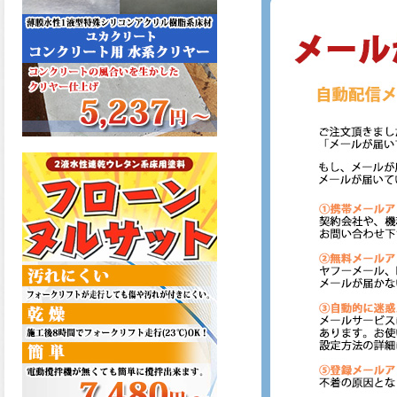
た機能を発揮、フローンフル
トップが新しく販売開始致し
ました。ご購入はこちらか
ら。
2026.06.29
コストを重視しした材料で、
優れた性能と高品質で高度な
防水機能を発揮、フローン12
が新しく販売開始致しまし
た。ご購入はこちらから。
2026.06.29
数多くの施工実績を持つ信頼
性の高い塗材 優れた性能と高
品質で高度な防水機能を発
揮、フローン11が新しく販売
開始致しました。ご購入はこ
ちらから。
2026.05.26
コンクリート特有の質感やム
ラ感と溶け合うように広がる
色彩が床と壁を印象的に仕上
げる、アクアカラー デュオト