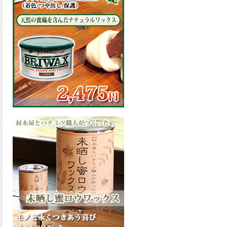
の表面効果により優れた低汚
染性を発揮、エスケープレミ
アム無機ルーフが新しく販売
開始致しました。ご購入はこ
ちらから。
2026.03.09
ハケ塗りでの伸びが良く作業
性と仕上がりに優れた合成樹
脂調合ペイント、SDホルスF4
が新しく販売開始致しまし
た。ご購入はこちらから。
2026.03.06
ファインウレタンの使いやす
さで、低汚染形。塗料用シン
ナーで希釈できる、使いやす
さを追求したウレタン樹脂エ
ナメル、低汚染形ファインウ
レタンU100が新しく販売開始
致しました。ご購入はこちら
から。
2026.03.05
ファインウレタンの使いやす