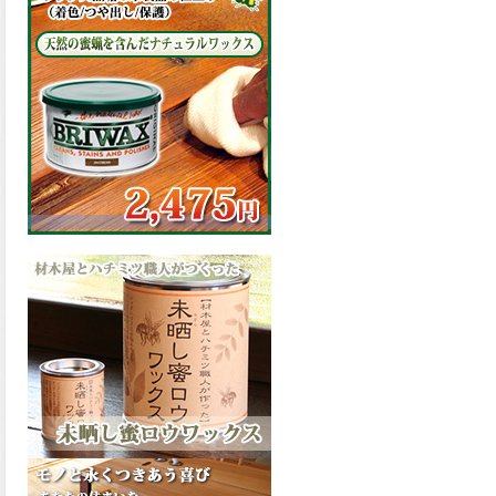
の表面効果により優れた低汚
染性を発揮、エスケープレミ
アム無機ルーフが新しく販売
開始致しました。ご購入はこ
ちらから。
2026.03.09
ハケ塗りでの伸びが良く作業
性と仕上がりに優れた合成樹
脂調合ペイント、SDホルスF4
が新しく販売開始致しまし
た。ご購入はこちらから。
2026.03.06
ファインウレタンの使いやす
さで、低汚染形。塗料用シン
ナーで希釈できる、使いやす
さを追求したウレタン樹脂エ
ナメル、低汚染形ファインウ
レタンU100が新しく販売開始
致しました。ご購入はこちら
から。
2026.03.05
ファインウレタンの使いやす