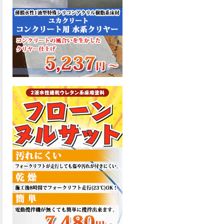
た機能を発揮、フローンフル
トップが新しく販売開始致し
ました。ご購入はこちらか
ら。
2026.06.29
コストを重視しした材料で、
優れた性能と高品質で高度な
防水機能を発揮、フローン12
が新しく販売開始致しまし
た。ご購入はこちらから。
2026.06.29
数多くの施工実績を持つ信頼
性の高い塗材 優れた性能と高
品質で高度な防水機能を発
揮、フローン11が新しく販売
開始致しました。ご購入はこ
ちらから。
2026.05.26
コンクリート特有の質感やム
ラ感と溶け合うように広がる
色彩が床と壁を印象的に仕上
げる、アクアカラー デュオト