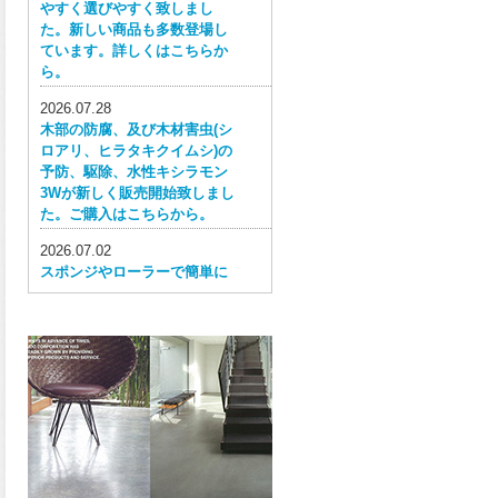
やすく選びやすく致しまし
た。新しい商品も多数登場し
ています。詳しくはこちらか
ら。
2026.07.28
木部の防腐、及び木材害虫(シ
ロアリ、ヒラタキクイムシ)の
予防、駆除、水性キシラモン
3Wが新しく販売開始致しまし
た。ご購入はこちらから。
2026.07.02
スポンジやローラーで簡単に
塗ってはがせる目かくし用水
性塗料、窓ガラス用目隠しペ
イントが新しく販売開始致し
ました。ご購入はこちらか
ら。
2026.06.30
ウレタン特有の網目構造の反
応塗膜は、強靭で耐衝撃性、
耐擦り傷性、耐摩耗性に優れ