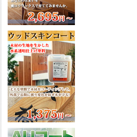
さで、弾性形。塗料用シンナ
ーで希釈できる、使いやすさ
を追求したウレタン樹脂エナ
メル、弾性ファインウレタン
U100が新しく販売開始致しま
した。ご購入はこちらから。
2026.03.04
長年ご愛顧いただいている
「ラッカー塗料」に抗ウイル
ス機能を追加しバージョンア
ップ、UAV-78700 クリヤーラ
ッカー・ハイフラットが新し
く販売開始致しました。ご購
入はこちらから。
2026.03.03
木の素材感はそのまま活か
し、汚れや日焼け・黄ばみを
防ぐことができる、白木肌2が
新しく販売開始致しました。
ご購入はこちらから。
2026.03.03