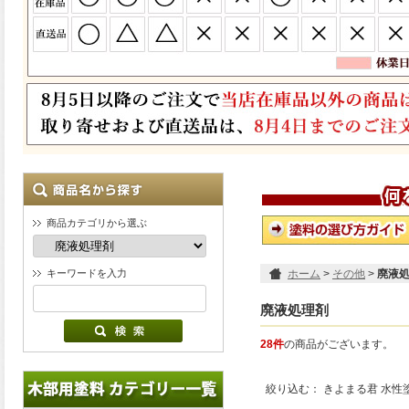
商品カテゴリから選ぶ
キーワードを入力
ホーム
>
その他
>
廃液
廃液処理剤
28件
の商品がございます。
絞り込む：
きよまる君 水性