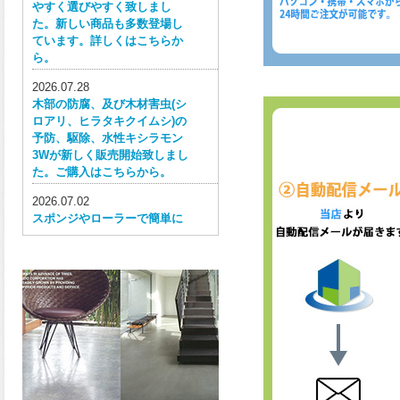
やすく選びやすく致しまし
た。新しい商品も多数登場し
ています。詳しくはこちらか
ら。
2026.07.28
木部の防腐、及び木材害虫(シ
ロアリ、ヒラタキクイムシ)の
予防、駆除、水性キシラモン
3Wが新しく販売開始致しまし
た。ご購入はこちらから。
2026.07.02
スポンジやローラーで簡単に
塗ってはがせる目かくし用水
性塗料、窓ガラス用目隠しペ
イントが新しく販売開始致し
ました。ご購入はこちらか
ら。
2026.06.30
ウレタン特有の網目構造の反
応塗膜は、強靭で耐衝撃性、
耐擦り傷性、耐摩耗性に優れ