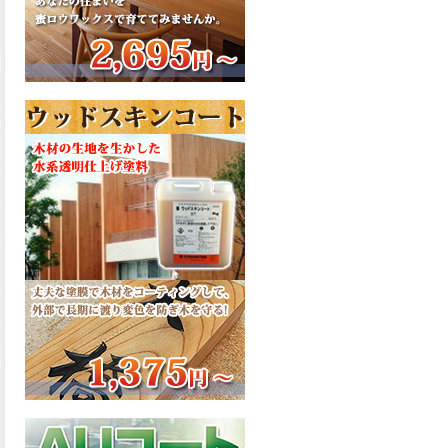
さで、弾性形。塗料用シンナ
ーで希釈できる、使いやすさ
を追求したウレタン樹脂エナ
メル、弾性ファインウレタン
U100が新しく販売開始致しま
した。ご購入はこちらから。
2026.03.04
長年ご愛顧いただいている
「ラッカー塗料」に抗ウイル
ス機能を追加しバージョンア
ップ、UAV-78700 クリヤーラ
ッカー・ハイフラットが新し
く販売開始致しました。ご購
入はこちらから。
2026.03.03
木の素材感はそのまま活か
し、汚れや日焼け・黄ばみを
防ぐことができる、白木肌2が
新しく販売開始致しました。
ご購入はこちらから。
2026.03.03