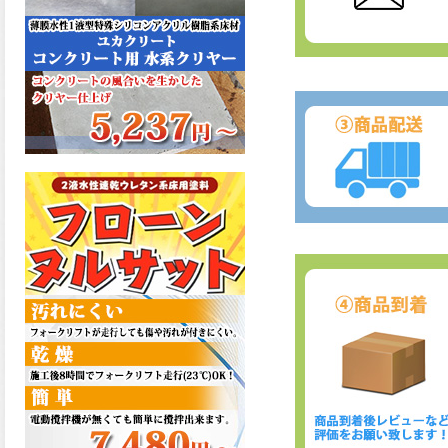
た機能を発揮、フローンフル
トップが新しく販売開始致し
ました。ご購入はこちらか
ら。
2026.06.29
コストを重視しした材料で、
優れた性能と高品質で高度な
防水機能を発揮、フローン12
が新しく販売開始致しまし
た。ご購入はこちらから。
2026.06.29
数多くの施工実績を持つ信頼
性の高い塗材 優れた性能と高
品質で高度な防水機能を発
揮、フローン11が新しく販売
開始致しました。ご購入はこ
ちらから。
2026.05.26
コンクリート特有の質感やム
ラ感と溶け合うように広がる
色彩が床と壁を印象的に仕上
げる、アクアカラー デュオト