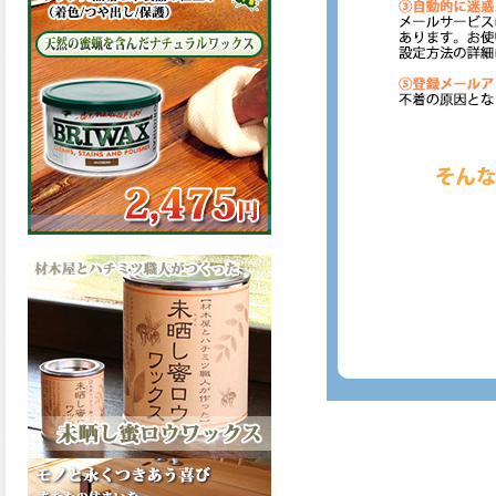
の表面効果により優れた低汚
染性を発揮、エスケープレミ
アム無機ルーフが新しく販売
開始致しました。ご購入はこ
ちらから。
2026.03.09
ハケ塗りでの伸びが良く作業
性と仕上がりに優れた合成樹
脂調合ペイント、SDホルスF4
が新しく販売開始致しまし
た。ご購入はこちらから。
2026.03.06
ファインウレタンの使いやす
さで、低汚染形。塗料用シン
ナーで希釈できる、使いやす
さを追求したウレタン樹脂エ
ナメル、低汚染形ファインウ
レタンU100が新しく販売開始
致しました。ご購入はこちら
から。
2026.03.05
ファインウレタンの使いやす