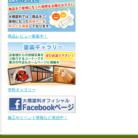
フッ素樹脂塗料を超える高耐
候性のハイグレード外壁用塗
料、グランセラトップ1液水性
が新しく販売開始致しまし
た。ご購入はこちらから。
商品レビュー募集中！
2026.01.19
塗料を塗り重ねていくだけ
で、簡単にコンクリート風の
表現ができるエイジング塗
料、コンクリートエフェクト
ペイントが新しく販売開始致
しました。ご購入はこちらか
ら。
2025.12.18
塗料ギャラリー
フッ素樹脂塗料を超える高耐
候性を発揮。超低汚染性を誇
るハイグレードの外壁用塗
料、グランセラトップ2液水性
施工やイベント情報など発信中！
が新しく販売開始致しまし
た。ご購入はこちらから。
2025.12.16