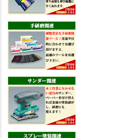
した。ご購入はこちらから。
2026.03.04
長年ご愛顧いただいている
「ラッカー塗料」に抗ウイル
ス機能を追加しバージョンア
ップ、UAV-78700 クリヤーラ
ッカー・ハイフラットが新し
く販売開始致しました。ご購
入はこちらから。
2026.03.03
木の素材感はそのまま活か
し、汚れや日焼け・黄ばみを
防ぐことができる、白木肌2が
新しく販売開始致しました。
ご購入はこちらから。
2026.03.03
色彩豊かな自由な色調・木目
を表現できる屋内木部用の水
性ステイン、美水木インテリ
アカラーが新しく販売開始致
しました。ご購入はこちらか