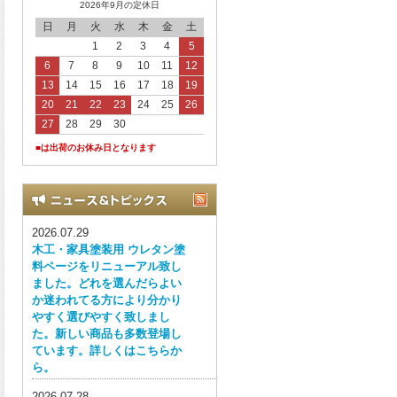
2026年9月の定休日
日
月
火
水
木
金
土
1
2
3
4
5
6
7
8
9
10
11
12
13
14
15
16
17
18
19
20
21
22
23
24
25
26
27
28
29
30
■は出荷のお休み日となります
2026.07.29
木工・家具塗装用 ウレタン塗
料ページをリニューアル致し
ました。どれを選んだらよい
か迷われてる方により分かり
やすく選びやすく致しまし
た。新しい商品も多数登場し
ています。詳しくはこちらか
ら。
2026.07.28