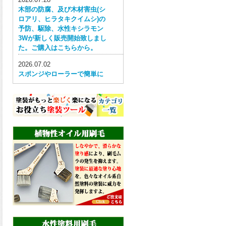
木部の防腐、及び木材害虫(シ
ロアリ、ヒラタキクイムシ)の
予防、駆除、水性キシラモン
3Wが新しく販売開始致しまし
た。ご購入はこちらから。
2026.07.02
スポンジやローラーで簡単に
塗ってはがせる目かくし用水
性塗料、窓ガラス用目隠しペ
イントが新しく販売開始致し
ました。ご購入はこちらか
ら。
2026.06.30
ウレタン特有の網目構造の反
応塗膜は、強靭で耐衝撃性、
耐擦り傷性、耐摩耗性に優れ
た機能を発揮、フローンフル
トップが新しく販売開始致し
ました。ご購入はこちらか
ら。
2026.06.29