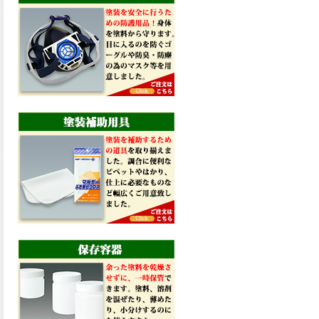
ホルムアルデヒド放散等級
F☆☆☆☆、鉛・クロムフリ
ー、建築内外鉄部、木製付帯
部の仕上げに適している、Hi-
CRデラックスエコ2が新しく
販売開始致しました。ご購入
はこちらから。
2026.02.16
ボードジョイント処理から下
塗りまで施工可能な塗り壁仕
上げ用の万能下塗りプラスタ
ー、マルチベース・マルチベ
ースプレミアが新しく販売開
始致しました。ご購入はこち
らから。
2026.02.13
日本プラスター独自のナノテ
クノロジーにより高い浸透性
を実現した表面強化・アク止
め剤効果のある浸透プライマ
ー、ウルトラナノ浸透プライ
マーが新しく販売開始致しま