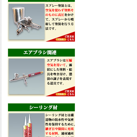
ら。
2026.03.03
木目を生かした美しい着色が
可能な屋内用の水性オイルス
テイン、美水木ステインが新
しく販売開始致しました。ご
購入はこちらから。
2026.03.02
フッ素に迫る耐久性!外壁から
鉄部まで長期に保護する、ア
レスダイナミックTOPマイル
ド2液が新しく販売開始致しま
した。ご購入はこちらから。
2026.02.27
水性着色剤に植物油を配合し
た屋内木部用半透明着色仕上
げの水性オイル調ステイン、
ボタニカルカラーペイントが
新しく販売開始致しました。
ご購入はこちらから。
2026.02.26