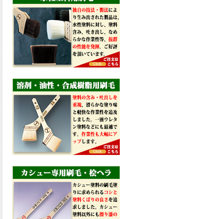
コストを重視しした材料で、
優れた性能と高品質で高度な
防水機能を発揮、フローン12
が新しく販売開始致しまし
た。ご購入はこちらから。
2026.06.29
数多くの施工実績を持つ信頼
性の高い塗材 優れた性能と高
品質で高度な防水機能を発
揮、フローン11が新しく販売
開始致しました。ご購入はこ
ちらから。
2026.05.26
コンクリート特有の質感やム
ラ感と溶け合うように広がる
色彩が床と壁を印象的に仕上
げる、アクアカラー デュオト
ーンが新しく販売開始致しま
した。ご購入はこちらから。
2026.03.13
滑らかな塗膜は従来の屋根用