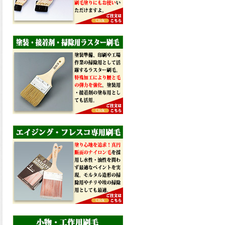
塗料と比べ、滑らかな塗膜表
面を形成し、光沢が高く、抜
群の仕上がり性を提供、一液
プレミアムルーフシリコンが
新しく販売開始致しました。
ご購入はこちらから。
2026.03.12
無機顔料の表面を高緻密ダブ
ルシールド層でガードするこ
とにより、ラジカルの発生を
抑制、エスケープレミアムル
ーフSiが新しく販売開始致し
ました。ご購入はこちらか
ら。
2026.03.11
緻密で強靭な無機系塗膜と、
汚れを降雨で洗い流す親水性
の表面効果により優れた低汚
染性を発揮、エスケープレミ
アム無機ルーフが新しく販売
開始致しました。ご購入はこ
ちらから。