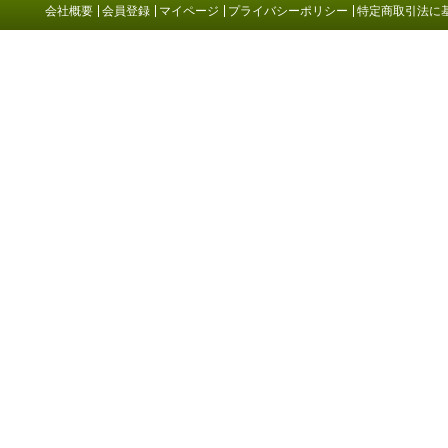
「価値を高める、塗り替え
会社概要
会員登録
マイページ
プライバシーポリシー
特定商取引法に
を。」 フッ素樹脂塗料を超え
る高耐候性のハイグレード外
壁・付帯部用塗料、グランセ
ラトップ2液ファインが新しく
販売開始致しました。ご購入
はこちらから。
2025.12.15
ハイグレード屋根用塗料「グ
ランセラベスト2液ファイン」
の耐候性をそのままに「遮熱
性能」を発揮、グランセラベ
スト 2液ファイン遮熱が新しく
販売開始致しました。ご購入
はこちらから。
2025.12.15
住まいの「美観」をまもり、
「寿命」を延ばすハイグレー
ド屋根用塗料、グランセラベ
スト 2液ファインが新しく販売
開始致しました。ご購入はこ
ちらから。