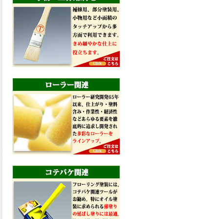
2026.03.09
ハケ塗りでの伸びが良く作業
性と仕上がりに優れた合成樹
脂調合ペイント、SDホルスF4
が新しく販売開始致しまし
た。ご購入はこちらから。
2026.03.06
ファインウレタンの使いやす
さで、低汚染形。塗料用シン
ナーで希釈できる、使いやす
さを追求したウレタン樹脂エ
ナメル、低汚染形ファインウ
レタンU100が新しく販売開始
致しました。ご購入はこちら
から。
2026.03.05
ファインウレタンの使いやす
さで、弾性形。塗料用シンナ
ーで希釈できる、使いやすさ
を追求したウレタン樹脂エナ
メル、弾性ファインウレタン
U100が新しく販売開始致しま