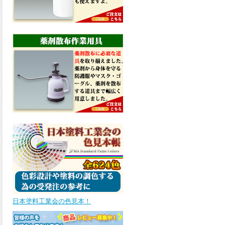
した。ご購入はこちらから。
2026.02.12
下地を選ばず、様々な左官仕
上げができる万能タイプの下
塗り材、ハンディベースが新
しく販売開始致しました。ご
購入はこちらから。
2026.02.12
下地を選ばず、様々な左官仕
上げができる万能タイプの下
塗り材、ハンディベースが新
しく販売開始致しました。ご
購入はこちらから。
2026.02.02
鉛・クロムフリーの環境に配
慮したアルキッド樹脂ワニス
を主体とした、さび止めペイ
ント、速乾PZヘルゴンエコが
新しく販売開始致しました。
日本塗料工業会の色見本！
ご購入はこちらから。
2026.01.21