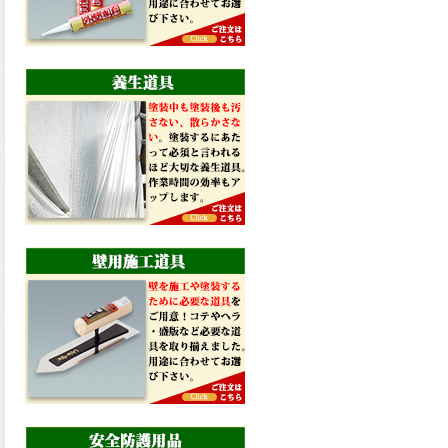
優れた隠ぺい力で木の黒ジミ
も隠し木材を長期的に守り美
しさを保つ木材保護塗料、水
性タフウッドマニキュアが新
しく販売開始致しました。ご
購入はこちらから。
2026.02.26
抜群の着色力により隠蔽性と
耐久性が高い屋外用塗りつぶ
し仕上げの木材保護塗料、水
性タフウッドメイクが新しく
販売開始致しました。ご購入
はこちらから。
2026.02.26
木材に浸透し、木目を活かし
た鮮明な色調で美しく仕上が
る屋外木部用保護塗料、水性
タフウッドコスメが新しく販
売開始致しました。ご購入は
こちらから。
2026.02.24