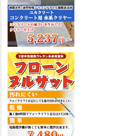
た機能を発揮、フローンフル
トップが新しく販売開始致し
ました。ご購入はこちらか
ら。
2026.06.29
コストを重視しした材料で、
優れた性能と高品質で高度な
防水機能を発揮、フローン12
が新しく販売開始致しまし
た。ご購入はこちらから。
2026.06.29
数多くの施工実績を持つ信頼
性の高い塗材 優れた性能と高
品質で高度な防水機能を発
揮、フローン11が新しく販売
開始致しました。ご購入はこ
ちらから。
2026.05.26
コンクリート特有の質感やム
ラ感と溶け合うように広がる
色彩が床と壁を印象的に仕上
げる、アクアカラー デュオト