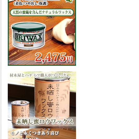
の表面効果により優れた低汚
染性を発揮、エスケープレミ
アム無機ルーフが新しく販売
開始致しました。ご購入はこ
ちらから。
2026.03.09
ハケ塗りでの伸びが良く作業
性と仕上がりに優れた合成樹
脂調合ペイント、SDホルスF4
が新しく販売開始致しまし
た。ご購入はこちらから。
2026.03.06
ファインウレタンの使いやす
さで、低汚染形。塗料用シン
ナーで希釈できる、使いやす
さを追求したウレタン樹脂エ
ナメル、低汚染形ファインウ
レタンU100が新しく販売開始
致しました。ご購入はこちら
から。
2026.03.05
ファインウレタンの使いやす