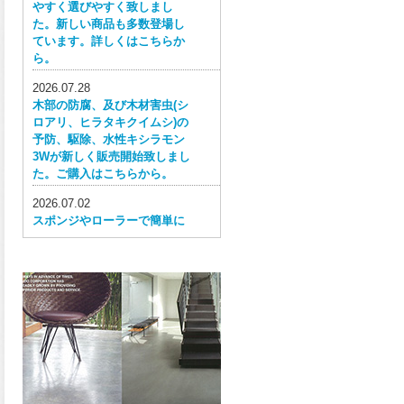
やすく選びやすく致しまし
た。新しい商品も多数登場し
ています。詳しくはこちらか
ら。
2026.07.28
木部の防腐、及び木材害虫(シ
ロアリ、ヒラタキクイムシ)の
予防、駆除、水性キシラモン
3Wが新しく販売開始致しまし
た。ご購入はこちらから。
2026.07.02
スポンジやローラーで簡単に
塗ってはがせる目かくし用水
性塗料、窓ガラス用目隠しペ
イントが新しく販売開始致し
ました。ご購入はこちらか
ら。
2026.06.30
ウレタン特有の網目構造の反
応塗膜は、強靭で耐衝撃性、
耐擦り傷性、耐摩耗性に優れ