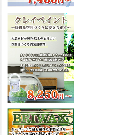
ーンが新しく販売開始致しま
した。ご購入はこちらから。
2026.03.13
滑らかな塗膜は従来の屋根用
塗料と比べ、滑らかな塗膜表
面を形成し、光沢が高く、抜
群の仕上がり性を提供、一液
プレミアムルーフシリコンが
新しく販売開始致しました。
ご購入はこちらから。
2026.03.12
無機顔料の表面を高緻密ダブ
ルシールド層でガードするこ
とにより、ラジカルの発生を
抑制、エスケープレミアムル
ーフSiが新しく販売開始致し
ました。ご購入はこちらか
ら。
2026.03.11
緻密で強靭な無機系塗膜と、
汚れを降雨で洗い流す親水性