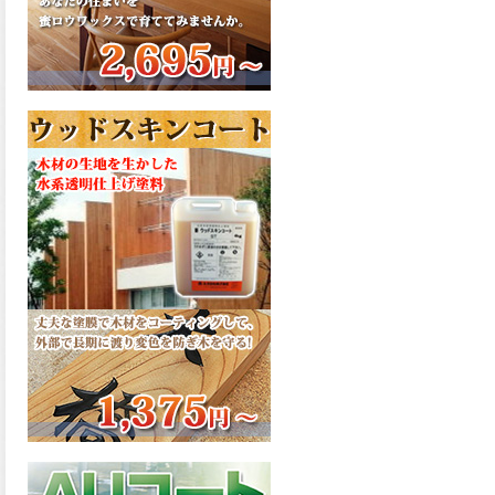
さで、弾性形。塗料用シンナ
ーで希釈できる、使いやすさ
を追求したウレタン樹脂エナ
メル、弾性ファインウレタン
U100が新しく販売開始致しま
した。ご購入はこちらから。
2026.03.04
長年ご愛顧いただいている
「ラッカー塗料」に抗ウイル
ス機能を追加しバージョンア
ップ、UAV-78700 クリヤーラ
ッカー・ハイフラットが新し
く販売開始致しました。ご購
入はこちらから。
2026.03.03
木の素材感はそのまま活か
し、汚れや日焼け・黄ばみを
防ぐことができる、白木肌2が
新しく販売開始致しました。
ご購入はこちらから。
2026.03.03