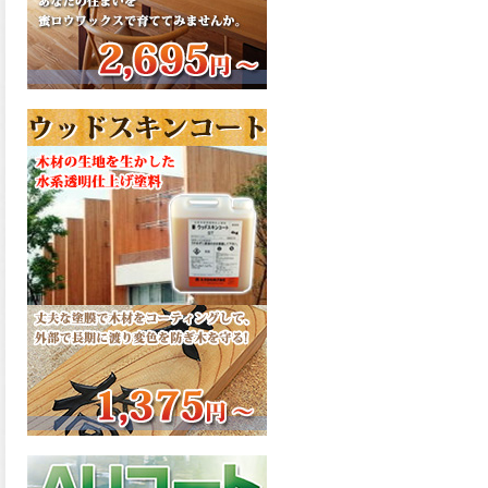
さで、弾性形。塗料用シンナ
ーで希釈できる、使いやすさ
を追求したウレタン樹脂エナ
メル、弾性ファインウレタン
U100が新しく販売開始致しま
した。ご購入はこちらから。
2026.03.04
長年ご愛顧いただいている
「ラッカー塗料」に抗ウイル
ス機能を追加しバージョンア
ップ、UAV-78700 クリヤーラ
ッカー・ハイフラットが新し
く販売開始致しました。ご購
入はこちらから。
2026.03.03
木の素材感はそのまま活か
し、汚れや日焼け・黄ばみを
防ぐことができる、白木肌2が
新しく販売開始致しました。
ご購入はこちらから。
2026.03.03