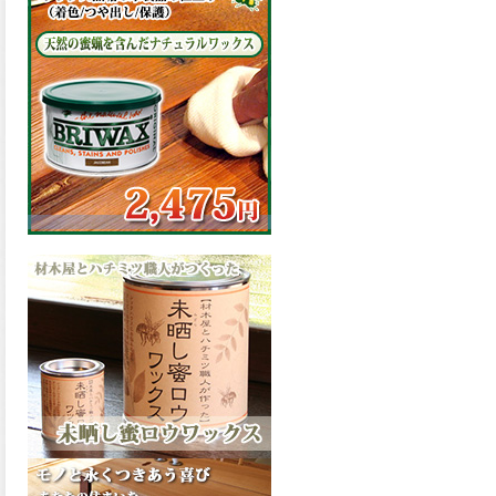
の表面効果により優れた低汚
染性を発揮、エスケープレミ
アム無機ルーフが新しく販売
開始致しました。ご購入はこ
ちらから。
2026.03.09
ハケ塗りでの伸びが良く作業
性と仕上がりに優れた合成樹
脂調合ペイント、SDホルスF4
が新しく販売開始致しまし
た。ご購入はこちらから。
2026.03.06
ファインウレタンの使いやす
さで、低汚染形。塗料用シン
ナーで希釈できる、使いやす
さを追求したウレタン樹脂エ
ナメル、低汚染形ファインウ
レタンU100が新しく販売開始
致しました。ご購入はこちら
から。
2026.03.05
ファインウレタンの使いやす