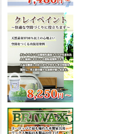
ーンが新しく販売開始致しま
した。ご購入はこちらから。
2026.03.13
滑らかな塗膜は従来の屋根用
塗料と比べ、滑らかな塗膜表
面を形成し、光沢が高く、抜
群の仕上がり性を提供、一液
プレミアムルーフシリコンが
新しく販売開始致しました。
ご購入はこちらから。
2026.03.12
無機顔料の表面を高緻密ダブ
ルシールド層でガードするこ
とにより、ラジカルの発生を
抑制、エスケープレミアムル
ーフSiが新しく販売開始致し
ました。ご購入はこちらか
ら。
2026.03.11
緻密で強靭な無機系塗膜と、
汚れを降雨で洗い流す親水性