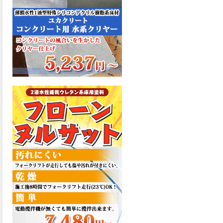
た機能を発揮、フローンフル
トップが新しく販売開始致し
ました。ご購入はこちらか
ら。
2026.06.29
コストを重視しした材料で、
優れた性能と高品質で高度な
防水機能を発揮、フローン12
が新しく販売開始致しまし
た。ご購入はこちらから。
2026.06.29
数多くの施工実績を持つ信頼
性の高い塗材 優れた性能と高
品質で高度な防水機能を発
揮、フローン11が新しく販売
開始致しました。ご購入はこ
ちらから。
2026.05.26
コンクリート特有の質感やム
ラ感と溶け合うように広がる
色彩が床と壁を印象的に仕上
げる、アクアカラー デュオト