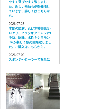
やすく選びやすく致しまし
た。新しい商品も多数登場し
ています。詳しくはこちらか
ら。
2026.07.28
木部の防腐、及び木材害虫(シ
ロアリ、ヒラタキクイムシ)の
予防、駆除、水性キシラモン
3Wが新しく販売開始致しまし
た。ご購入はこちらから。
2026.07.02
スポンジやローラーで簡単に
塗ってはがせる目かくし用水
性塗料、窓ガラス用目隠しペ
イントが新しく販売開始致し
ました。ご購入はこちらか
ら。
2026.06.30
ウレタン特有の網目構造の反
応塗膜は、強靭で耐衝撃性、
耐擦り傷性、耐摩耗性に優れ