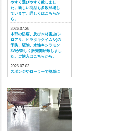
やすく選びやすく致しまし
た。新しい商品も多数登場し
ています。詳しくはこちらか
ら。
2026.07.28
木部の防腐、及び木材害虫(シ
ロアリ、ヒラタキクイムシ)の
予防、駆除、水性キシラモン
3Wが新しく販売開始致しまし
た。ご購入はこちらから。
2026.07.02
スポンジやローラーで簡単に
塗ってはがせる目かくし用水
性塗料、窓ガラス用目隠しペ
イントが新しく販売開始致し
ました。ご購入はこちらか
ら。
2026.06.30
ウレタン特有の網目構造の反
応塗膜は、強靭で耐衝撃性、
耐擦り傷性、耐摩耗性に優れ