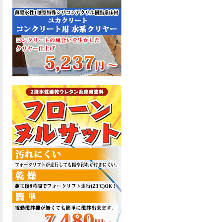
た機能を発揮、フローンフル
トップが新しく販売開始致し
ました。ご購入はこちらか
ら。
2026.06.29
コストを重視しした材料で、
優れた性能と高品質で高度な
防水機能を発揮、フローン12
が新しく販売開始致しまし
た。ご購入はこちらから。
2026.06.29
数多くの施工実績を持つ信頼
性の高い塗材 優れた性能と高
品質で高度な防水機能を発
揮、フローン11が新しく販売
開始致しました。ご購入はこ
ちらから。
2026.05.26
コンクリート特有の質感やム
ラ感と溶け合うように広がる
色彩が床と壁を印象的に仕上
げる、アクアカラー デュオト