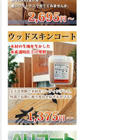
さで、弾性形。塗料用シンナ
ーで希釈できる、使いやすさ
を追求したウレタン樹脂エナ
メル、弾性ファインウレタン
U100が新しく販売開始致しま
した。ご購入はこちらから。
2026.03.04
長年ご愛顧いただいている
「ラッカー塗料」に抗ウイル
ス機能を追加しバージョンア
ップ、UAV-78700 クリヤーラ
ッカー・ハイフラットが新し
く販売開始致しました。ご購
入はこちらから。
2026.03.03
木の素材感はそのまま活か
し、汚れや日焼け・黄ばみを
防ぐことができる、白木肌2が
新しく販売開始致しました。
ご購入はこちらから。
2026.03.03