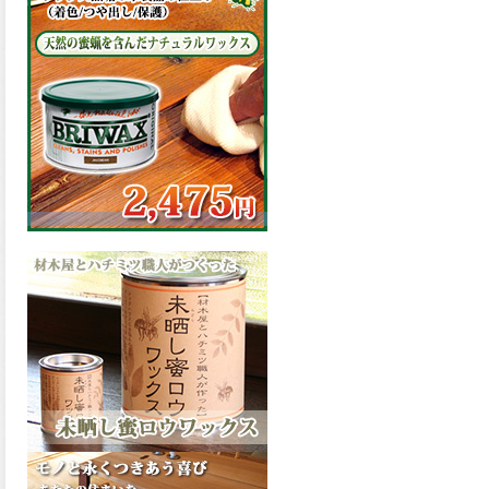
の表面効果により優れた低汚
染性を発揮、エスケープレミ
アム無機ルーフが新しく販売
開始致しました。ご購入はこ
ちらから。
2026.03.09
ハケ塗りでの伸びが良く作業
性と仕上がりに優れた合成樹
脂調合ペイント、SDホルスF4
が新しく販売開始致しまし
た。ご購入はこちらから。
2026.03.06
ファインウレタンの使いやす
さで、低汚染形。塗料用シン
ナーで希釈できる、使いやす
さを追求したウレタン樹脂エ
ナメル、低汚染形ファインウ
レタンU100が新しく販売開始
致しました。ご購入はこちら
から。
2026.03.05
ファインウレタンの使いやす