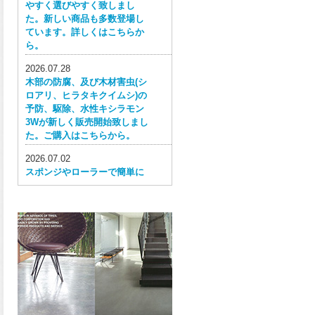
やすく選びやすく致しまし
た。新しい商品も多数登場し
ています。詳しくはこちらか
ら。
2026.07.28
木部の防腐、及び木材害虫(シ
ロアリ、ヒラタキクイムシ)の
予防、駆除、水性キシラモン
3Wが新しく販売開始致しまし
た。ご購入はこちらから。
2026.07.02
スポンジやローラーで簡単に
塗ってはがせる目かくし用水
性塗料、窓ガラス用目隠しペ
イントが新しく販売開始致し
ました。ご購入はこちらか
ら。
2026.06.30
ウレタン特有の網目構造の反
応塗膜は、強靭で耐衝撃性、
耐擦り傷性、耐摩耗性に優れ