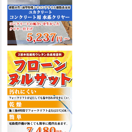
た機能を発揮、フローンフル
トップが新しく販売開始致し
ました。ご購入はこちらか
ら。
2026.06.29
コストを重視しした材料で、
優れた性能と高品質で高度な
防水機能を発揮、フローン12
が新しく販売開始致しまし
た。ご購入はこちらから。
2026.06.29
数多くの施工実績を持つ信頼
性の高い塗材 優れた性能と高
品質で高度な防水機能を発
揮、フローン11が新しく販売
開始致しました。ご購入はこ
ちらから。
2026.05.26
コンクリート特有の質感やム
ラ感と溶け合うように広がる
色彩が床と壁を印象的に仕上
げる、アクアカラー デュオト