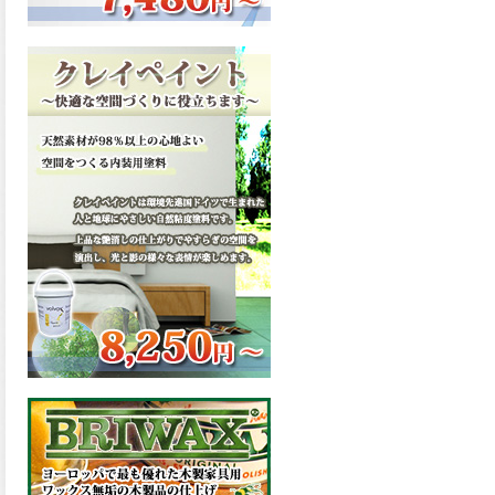
ーンが新しく販売開始致しま
した。ご購入はこちらから。
2026.03.13
滑らかな塗膜は従来の屋根用
塗料と比べ、滑らかな塗膜表
面を形成し、光沢が高く、抜
群の仕上がり性を提供、一液
プレミアムルーフシリコンが
新しく販売開始致しました。
ご購入はこちらから。
2026.03.12
無機顔料の表面を高緻密ダブ
ルシールド層でガードするこ
とにより、ラジカルの発生を
抑制、エスケープレミアムル
ーフSiが新しく販売開始致し
ました。ご購入はこちらか
ら。
2026.03.11
緻密で強靭な無機系塗膜と、
汚れを降雨で洗い流す親水性