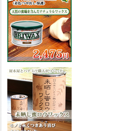
の表面効果により優れた低汚
染性を発揮、エスケープレミ
アム無機ルーフが新しく販売
開始致しました。ご購入はこ
ちらから。
2026.03.09
ハケ塗りでの伸びが良く作業
性と仕上がりに優れた合成樹
脂調合ペイント、SDホルスF4
が新しく販売開始致しまし
た。ご購入はこちらから。
2026.03.06
ファインウレタンの使いやす
さで、低汚染形。塗料用シン
ナーで希釈できる、使いやす
さを追求したウレタン樹脂エ
ナメル、低汚染形ファインウ
レタンU100が新しく販売開始
致しました。ご購入はこちら
から。
2026.03.05
ファインウレタンの使いやす