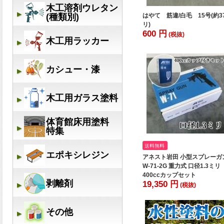
はやて 筋違/白毛 15号(約3
リ)
600 円
(税抜)
送料無料
アネスト岩田 小型スプレーガ
W-71-2G 重力式 口径1.3ミ
400ccカップセット
19,350 円
(税抜)