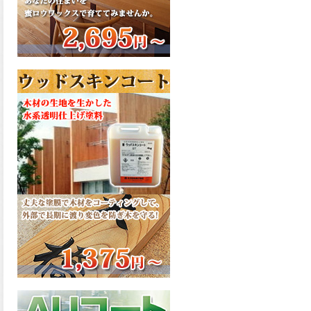
さで、弾性形。塗料用シンナ
ーで希釈できる、使いやすさ
を追求したウレタン樹脂エナ
メル、弾性ファインウレタン
U100が新しく販売開始致しま
した。ご購入はこちらから。
2026.03.04
長年ご愛顧いただいている
「ラッカー塗料」に抗ウイル
ス機能を追加しバージョンア
ップ、UAV-78700 クリヤーラ
ッカー・ハイフラットが新し
く販売開始致しました。ご購
入はこちらから。
2026.03.03
木の素材感はそのまま活か
し、汚れや日焼け・黄ばみを
防ぐことができる、白木肌2が
新しく販売開始致しました。
ご購入はこちらから。
2026.03.03