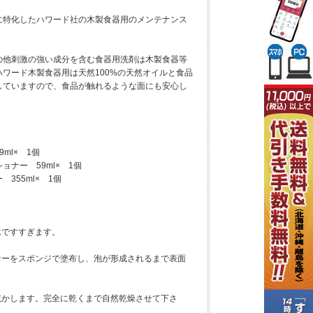
に特化したハワード社の木製食器用のメンテナンス
の他刺激の強い成分を含む食器用洗剤は木製食器等
ワード木製食器用は天然100%の天然オイルと食品
していますので、食品が触れるような面にも安心し
ml× 1個
ナー 59ml× 1個
355ml× 1個
水ですすぎます。
ナーをスポンジで塗布し、泡が形成されるまで表面
乾かします。完全に乾くまで自然乾燥させて下さ