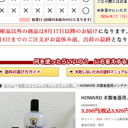
ホーム
>
木部 クリーニング&メンテナンス剤
>
HOWARD 木製食器用メンテ
HOWARD 木製食器
HOWARD01
3,200円(税込3,520円
ポイント：
32
pt
（ポイントは商品発
発送日目安：即日