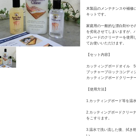
木製品のメンテナンスや補修
キットです。
家庭用の一般的な漂白剤やそ
を劣化させてしまいますが、ハ
グレードのクリーナーを使用
てお使いいただけます。
【セット内容】
カッティングボードオイル 59
ブッチャーブロックコンディショ
カッティングボードクリーナー 
【使用方法】
1.カッティングボード等を温
2.カッティングボードクリー
をこすります。
3.温水で洗い流した後、拭き
い。