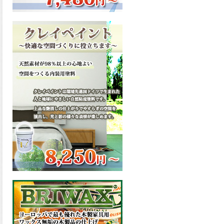
ーンが新しく販売開始致しま
した。ご購入はこちらから。
2026.03.13
滑らかな塗膜は従来の屋根用
塗料と比べ、滑らかな塗膜表
面を形成し、光沢が高く、抜
群の仕上がり性を提供、一液
プレミアムルーフシリコンが
新しく販売開始致しました。
ご購入はこちらから。
2026.03.12
無機顔料の表面を高緻密ダブ
ルシールド層でガードするこ
とにより、ラジカルの発生を
抑制、エスケープレミアムル
ーフSiが新しく販売開始致し
ました。ご購入はこちらか
ら。
2026.03.11
緻密で強靭な無機系塗膜と、
汚れを降雨で洗い流す親水性