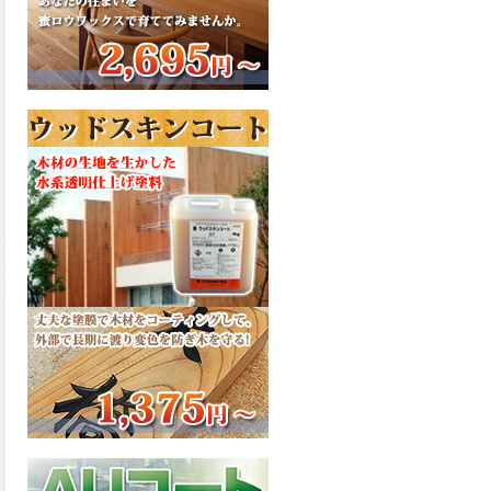
さで、弾性形。塗料用シンナ
ーで希釈できる、使いやすさ
を追求したウレタン樹脂エナ
メル、弾性ファインウレタン
U100が新しく販売開始致しま
した。ご購入はこちらから。
2026.03.04
長年ご愛顧いただいている
「ラッカー塗料」に抗ウイル
ス機能を追加しバージョンア
ップ、UAV-78700 クリヤーラ
ッカー・ハイフラットが新し
く販売開始致しました。ご購
入はこちらから。
2026.03.03
木の素材感はそのまま活か
し、汚れや日焼け・黄ばみを
防ぐことができる、白木肌2が
新しく販売開始致しました。
ご購入はこちらから。
2026.03.03