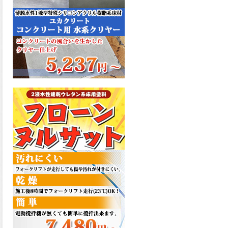
た機能を発揮、フローンフル
トップが新しく販売開始致し
ました。ご購入はこちらか
ら。
2026.06.29
コストを重視しした材料で、
優れた性能と高品質で高度な
防水機能を発揮、フローン12
が新しく販売開始致しまし
た。ご購入はこちらから。
2026.06.29
数多くの施工実績を持つ信頼
性の高い塗材 優れた性能と高
品質で高度な防水機能を発
揮、フローン11が新しく販売
開始致しました。ご購入はこ
ちらから。
2026.05.26
コンクリート特有の質感やム
ラ感と溶け合うように広がる
色彩が床と壁を印象的に仕上
げる、アクアカラー デュオト