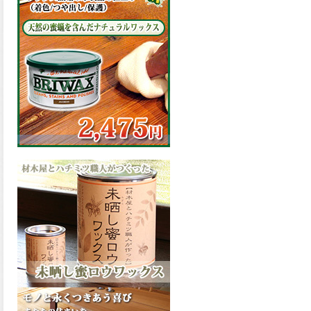
の表面効果により優れた低汚
染性を発揮、エスケープレミ
アム無機ルーフが新しく販売
開始致しました。ご購入はこ
ちらから。
2026.03.09
ハケ塗りでの伸びが良く作業
性と仕上がりに優れた合成樹
脂調合ペイント、SDホルスF4
が新しく販売開始致しまし
た。ご購入はこちらから。
2026.03.06
ファインウレタンの使いやす
さで、低汚染形。塗料用シン
ナーで希釈できる、使いやす
さを追求したウレタン樹脂エ
ナメル、低汚染形ファインウ
レタンU100が新しく販売開始
致しました。ご購入はこちら
から。
2026.03.05
ファインウレタンの使いやす