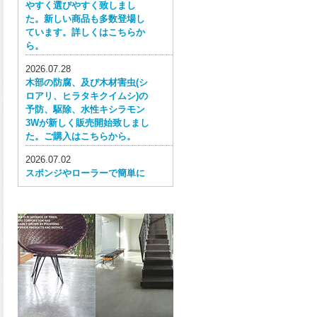
やすく選びやすく致しまし
た。新しい商品も多数登場し
ています。詳しくはこちらか
ら。
2026.07.28
木部の防腐、及び木材害虫(シ
ロアリ、ヒラタキクイムシ)の
予防、駆除、水性キシラモン
3Wが新しく販売開始致しまし
た。ご購入はこちらから。
2026.07.02
スポンジやローラーで簡単に
塗ってはがせる目かくし用水
性塗料、窓ガラス用目隠しペ
イントが新しく販売開始致し
ました。ご購入はこちらか
ら。
2026.06.30
ウレタン特有の網目構造の反
応塗膜は、強靭で耐衝撃性、
耐擦り傷性、耐摩耗性に優れ