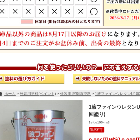
ホーム
>
外装用塗料(ペイント)
>
外装用 溶剤系塗料
>
1液ファインウレタンU100
用下塗 3kg(約15～25平米/1回塗り)
1液ファインウレタンU1
回塗り)
1efuu100-ms3
返品不可