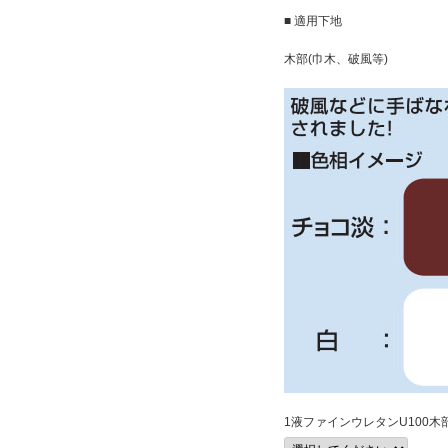
■ 適用下地
木部(巾木、破風等)
1液ファインウレタンU100