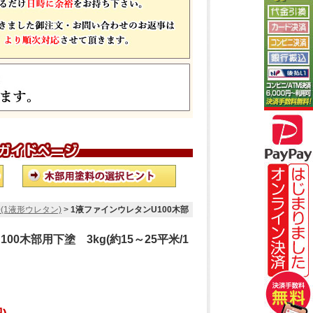
(1液形ウレタン)
>
1液ファインウレタンU100木部
00木部用下塗 3kg(約15～25平米/1