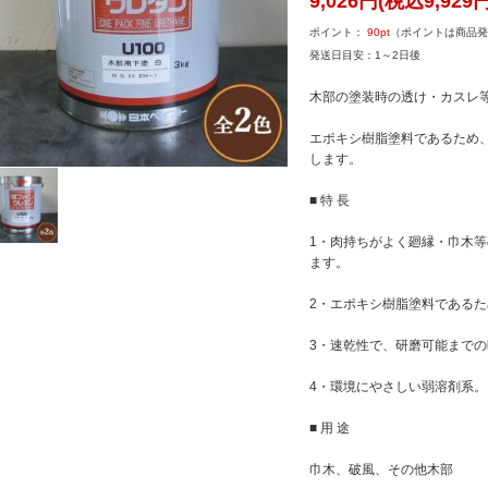
9,026円(税込9,929円
ポイント：
90
pt
（ポイントは商品発
発送日目安：1～2日後
木部の塗装時の透け・カスレ
エポキシ樹脂塗料であるため
します。
■ 特 長
1・肉持ちがよく廻縁・巾木
ます。
2・エポキシ樹脂塗料である
3・速乾性で、研磨可能まで
4・環境にやさしい弱溶剤系。
■ 用 途
巾木、破風、その他木部