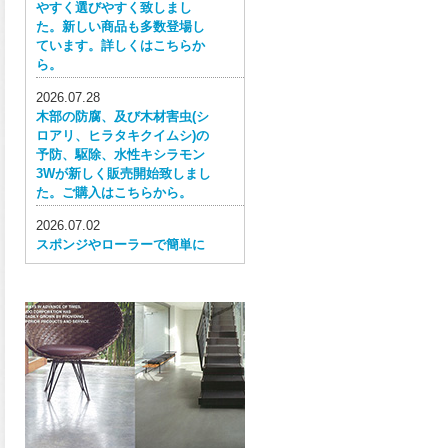
やすく選びやすく致しまし
た。新しい商品も多数登場し
ています。詳しくはこちらか
ら。
2026.07.28
木部の防腐、及び木材害虫(シ
ロアリ、ヒラタキクイムシ)の
予防、駆除、水性キシラモン
3Wが新しく販売開始致しまし
た。ご購入はこちらから。
2026.07.02
スポンジやローラーで簡単に
塗ってはがせる目かくし用水
性塗料、窓ガラス用目隠しペ
イントが新しく販売開始致し
ました。ご購入はこちらか
ら。
2026.06.30
ウレタン特有の網目構造の反
応塗膜は、強靭で耐衝撃性、
耐擦り傷性、耐摩耗性に優れ