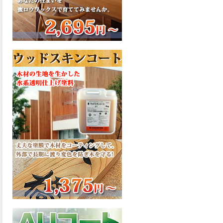
さで、弾性形。塗料用シンナ
ーで希釈できる、使いやすさ
を追求したウレタン樹脂エナ
メル、弾性ファインウレタン
U100が新しく販売開始致しま
した。ご購入はこちらから。
2026.03.04
長年ご愛顧いただいている
「ラッカー塗料」に抗ウイル
ス機能を追加しバージョンア
ップ、UAV-78700 クリヤーラ
ッカー・ハイフラットが新し
く販売開始致しました。ご購
入はこちらから。
2026.03.03
木の素材感はそのまま活か
し、汚れや日焼け・黄ばみを
防ぐことができる、白木肌2が
新しく販売開始致しました。
ご購入はこちらから。
2026.03.03