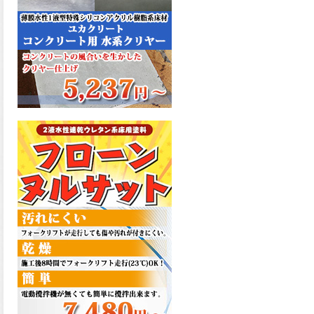
た機能を発揮、フローンフル
トップが新しく販売開始致し
ました。ご購入はこちらか
ら。
2026.06.29
コストを重視しした材料で、
優れた性能と高品質で高度な
防水機能を発揮、フローン12
が新しく販売開始致しまし
た。ご購入はこちらから。
2026.06.29
数多くの施工実績を持つ信頼
性の高い塗材 優れた性能と高
品質で高度な防水機能を発
揮、フローン11が新しく販売
開始致しました。ご購入はこ
ちらから。
2026.05.26
コンクリート特有の質感やム
ラ感と溶け合うように広がる
色彩が床と壁を印象的に仕上
げる、アクアカラー デュオト