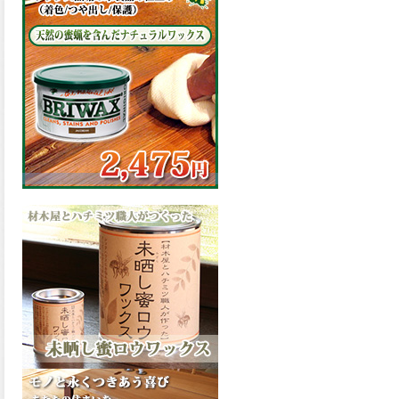
の表面効果により優れた低汚
染性を発揮、エスケープレミ
アム無機ルーフが新しく販売
開始致しました。ご購入はこ
ちらから。
2026.03.09
ハケ塗りでの伸びが良く作業
性と仕上がりに優れた合成樹
脂調合ペイント、SDホルスF4
が新しく販売開始致しまし
た。ご購入はこちらから。
2026.03.06
ファインウレタンの使いやす
さで、低汚染形。塗料用シン
ナーで希釈できる、使いやす
さを追求したウレタン樹脂エ
ナメル、低汚染形ファインウ
レタンU100が新しく販売開始
致しました。ご購入はこちら
から。
2026.03.05
ファインウレタンの使いやす