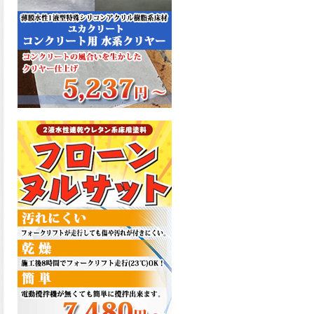
た機能を発揮、フローンフル
トップが新しく販売開始致し
ました。ご購入はこちらか
ら。
2026.06.29
コストを重視しした材料で、
優れた性能と高品質で高度な
防水機能を発揮、フローン12
が新しく販売開始致しまし
た。ご購入はこちらから。
2026.06.29
数多くの施工実績を持つ信頼
性の高い塗材 優れた性能と高
品質で高度な防水機能を発
揮、フローン11が新しく販売
開始致しました。ご購入はこ
ちらから。
2026.05.26
コンクリート特有の質感やム
ラ感と溶け合うように広がる
色彩が床と壁を印象的に仕上
げる、アクアカラー デュオト