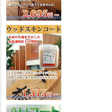
さで、弾性形。塗料用シンナ
ーで希釈できる、使いやすさ
を追求したウレタン樹脂エナ
メル、弾性ファインウレタン
U100が新しく販売開始致しま
した。ご購入はこちらから。
2026.03.04
長年ご愛顧いただいている
「ラッカー塗料」に抗ウイル
ス機能を追加しバージョンア
ップ、UAV-78700 クリヤーラ
ッカー・ハイフラットが新し
く販売開始致しました。ご購
入はこちらから。
2026.03.03
木の素材感はそのまま活か
し、汚れや日焼け・黄ばみを
防ぐことができる、白木肌2が
新しく販売開始致しました。
ご購入はこちらから。
2026.03.03