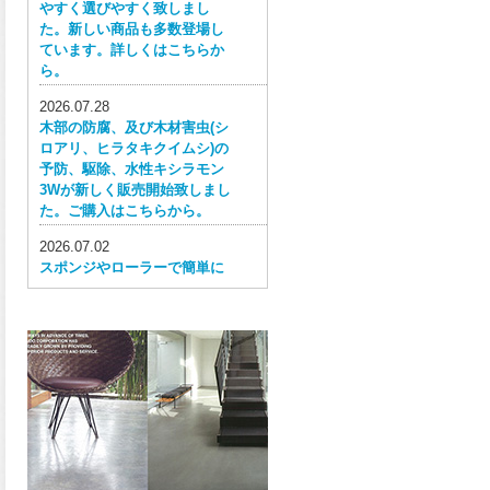
やすく選びやすく致しまし
た。新しい商品も多数登場し
ています。詳しくはこちらか
ら。
2026.07.28
木部の防腐、及び木材害虫(シ
ロアリ、ヒラタキクイムシ)の
予防、駆除、水性キシラモン
3Wが新しく販売開始致しまし
た。ご購入はこちらから。
2026.07.02
スポンジやローラーで簡単に
塗ってはがせる目かくし用水
性塗料、窓ガラス用目隠しペ
イントが新しく販売開始致し
ました。ご購入はこちらか
ら。
2026.06.30
ウレタン特有の網目構造の反
応塗膜は、強靭で耐衝撃性、
耐擦り傷性、耐摩耗性に優れ