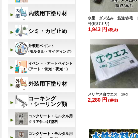
水星 ダメ込み 筋違/赤毛 1
号(約37ミリ)
1,943 円
(税抜)
メリヤス白ウエス 1kg
2,280 円
(税抜)