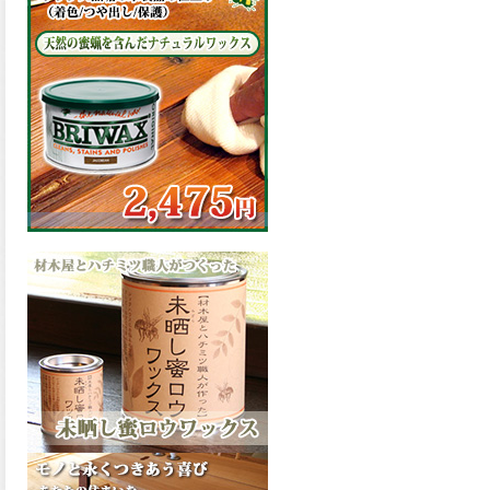
の表面効果により優れた低汚
染性を発揮、エスケープレミ
アム無機ルーフが新しく販売
開始致しました。ご購入はこ
ちらから。
2026.03.09
ハケ塗りでの伸びが良く作業
性と仕上がりに優れた合成樹
脂調合ペイント、SDホルスF4
が新しく販売開始致しまし
た。ご購入はこちらから。
2026.03.06
ファインウレタンの使いやす
さで、低汚染形。塗料用シン
ナーで希釈できる、使いやす
さを追求したウレタン樹脂エ
ナメル、低汚染形ファインウ
レタンU100が新しく販売開始
致しました。ご購入はこちら
から。
2026.03.05
ファインウレタンの使いやす