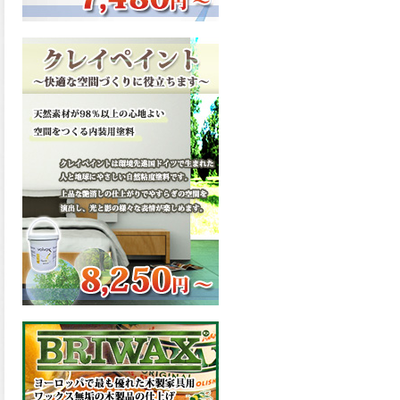
ーンが新しく販売開始致しま
した。ご購入はこちらから。
2026.03.13
滑らかな塗膜は従来の屋根用
塗料と比べ、滑らかな塗膜表
面を形成し、光沢が高く、抜
群の仕上がり性を提供、一液
プレミアムルーフシリコンが
新しく販売開始致しました。
ご購入はこちらから。
2026.03.12
無機顔料の表面を高緻密ダブ
ルシールド層でガードするこ
とにより、ラジカルの発生を
抑制、エスケープレミアムル
ーフSiが新しく販売開始致し
ました。ご購入はこちらか
ら。
2026.03.11
緻密で強靭な無機系塗膜と、
汚れを降雨で洗い流す親水性