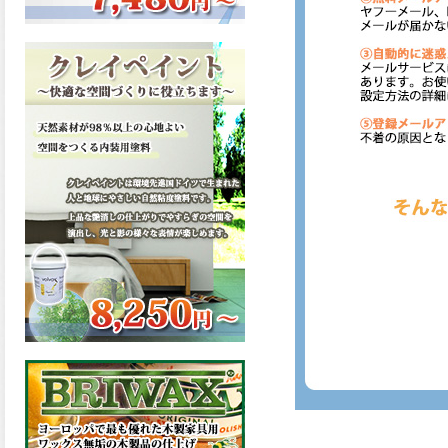
ーンが新しく販売開始致しま
した。ご購入はこちらから。
2026.03.13
滑らかな塗膜は従来の屋根用
塗料と比べ、滑らかな塗膜表
面を形成し、光沢が高く、抜
群の仕上がり性を提供、一液
プレミアムルーフシリコンが
新しく販売開始致しました。
ご購入はこちらから。
2026.03.12
無機顔料の表面を高緻密ダブ
ルシールド層でガードするこ
とにより、ラジカルの発生を
抑制、エスケープレミアムル
ーフSiが新しく販売開始致し
ました。ご購入はこちらか
ら。
2026.03.11
緻密で強靭な無機系塗膜と、
汚れを降雨で洗い流す親水性