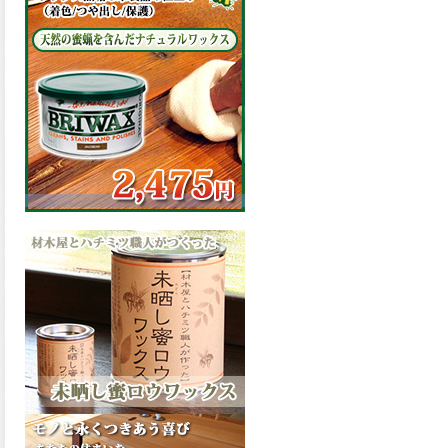
の表面効果により優れた低汚
染性を発揮、エスケープレミ
アム無機ルーフが新しく販売
開始致しました。ご購入はこ
ちらから。
2026.03.09
ハケ塗りでの伸びが良く作業
性と仕上がりに優れた合成樹
脂調合ペイント、SDホルスF4
が新しく販売開始致しまし
た。ご購入はこちらから。
2026.03.06
ファインウレタンの使いやす
さで、低汚染形。塗料用シン
ナーで希釈できる、使いやす
さを追求したウレタン樹脂エ
ナメル、低汚染形ファインウ
レタンU100が新しく販売開始
致しました。ご購入はこちら
から。
2026.03.05
ファインウレタンの使いやす