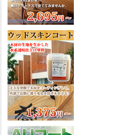
さで、弾性形。塗料用シンナ
ーで希釈できる、使いやすさ
を追求したウレタン樹脂エナ
メル、弾性ファインウレタン
U100が新しく販売開始致しま
した。ご購入はこちらから。
2026.03.04
長年ご愛顧いただいている
「ラッカー塗料」に抗ウイル
ス機能を追加しバージョンア
ップ、UAV-78700 クリヤーラ
ッカー・ハイフラットが新し
く販売開始致しました。ご購
入はこちらから。
2026.03.03
木の素材感はそのまま活か
し、汚れや日焼け・黄ばみを
防ぐことができる、白木肌2が
新しく販売開始致しました。
ご購入はこちらから。
2026.03.03