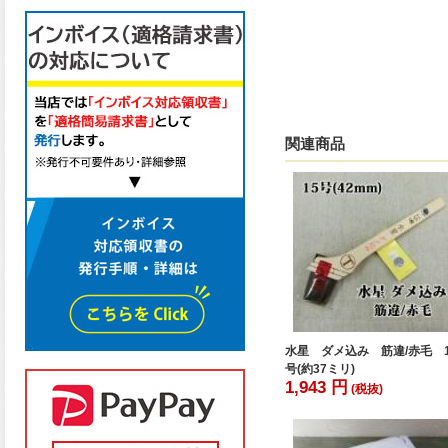
関連商品
水星 ダメ込み 筋違/赤毛 1
号(約37ミリ)
1,943 円
(税抜)