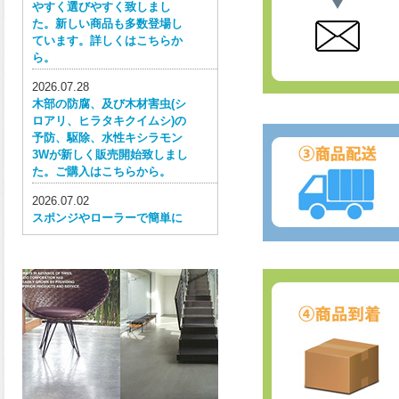
やすく選びやすく致しまし
た。新しい商品も多数登場し
ています。詳しくはこちらか
ら。
2026.07.28
木部の防腐、及び木材害虫(シ
ロアリ、ヒラタキクイムシ)の
予防、駆除、水性キシラモン
3Wが新しく販売開始致しまし
た。ご購入はこちらから。
2026.07.02
スポンジやローラーで簡単に
塗ってはがせる目かくし用水
性塗料、窓ガラス用目隠しペ
イントが新しく販売開始致し
ました。ご購入はこちらか
ら。
2026.06.30
ウレタン特有の網目構造の反
応塗膜は、強靭で耐衝撃性、
耐擦り傷性、耐摩耗性に優れ