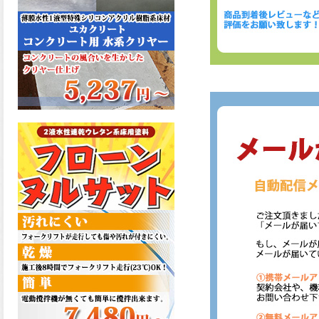
た機能を発揮、フローンフル
トップが新しく販売開始致し
ました。ご購入はこちらか
ら。
2026.06.29
コストを重視しした材料で、
優れた性能と高品質で高度な
防水機能を発揮、フローン12
が新しく販売開始致しまし
た。ご購入はこちらから。
2026.06.29
数多くの施工実績を持つ信頼
性の高い塗材 優れた性能と高
品質で高度な防水機能を発
揮、フローン11が新しく販売
開始致しました。ご購入はこ
ちらから。
2026.05.26
コンクリート特有の質感やム
ラ感と溶け合うように広がる
色彩が床と壁を印象的に仕上
げる、アクアカラー デュオト