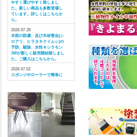
やすく選びやすく致しまし
た。新しい商品も多数登場し
ています。詳しくはこちらか
ら。
2026.07.28
木部の防腐、及び木材害虫(シ
ロアリ、ヒラタキクイムシ)の
予防、駆除、水性キシラモン
3Wが新しく販売開始致しまし
た。ご購入はこちらから。
2026.07.02
スポンジやローラーで簡単に
塗ってはがせる目かくし用水
性塗料、窓ガラス用目隠しペ
イントが新しく販売開始致し
ました。ご購入はこちらか
ら。
2026.06.30
ウレタン特有の網目構造の反
応塗膜は、強靭で耐衝撃性、
耐擦り傷性、耐摩耗性に優れ