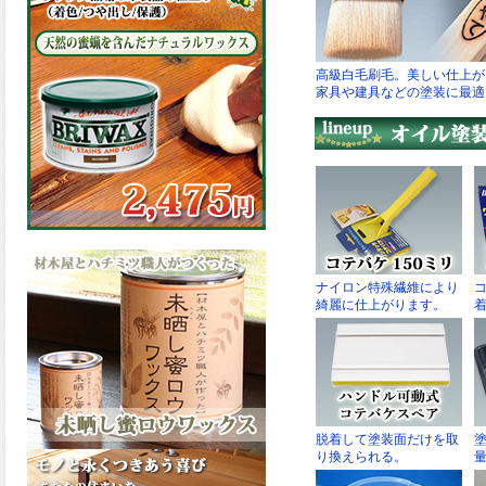
の表面効果により優れた低汚
染性を発揮、エスケープレミ
アム無機ルーフが新しく販売
開始致しました。ご購入はこ
ちらから。
2026.03.09
ハケ塗りでの伸びが良く作業
性と仕上がりに優れた合成樹
脂調合ペイント、SDホルスF4
が新しく販売開始致しまし
た。ご購入はこちらから。
2026.03.06
ファインウレタンの使いやす
さで、低汚染形。塗料用シン
ナーで希釈できる、使いやす
さを追求したウレタン樹脂エ
ナメル、低汚染形ファインウ
レタンU100が新しく販売開始
致しました。ご購入はこちら
から。
2026.03.05
ファインウレタンの使いやす