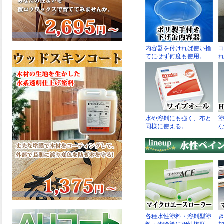
さで、弾性形。塗料用シンナ
ーで希釈できる、使いやすさ
を追求したウレタン樹脂エナ
メル、弾性ファインウレタン
U100が新しく販売開始致しま
した。ご購入はこちらから。
2026.03.04
長年ご愛顧いただいている
「ラッカー塗料」に抗ウイル
ス機能を追加しバージョンア
ップ、UAV-78700 クリヤーラ
ッカー・ハイフラットが新し
く販売開始致しました。ご購
入はこちらから。
2026.03.03
木の素材感はそのまま活か
し、汚れや日焼け・黄ばみを
防ぐことができる、白木肌2が
新しく販売開始致しました。
ご購入はこちらから。
2026.03.03