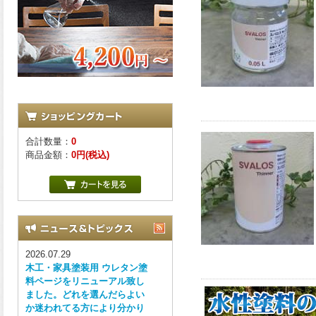
合計数量：
0
商品金額：
0円(税込)
2026.07.29
木工・家具塗装用 ウレタン塗
料ページをリニューアル致し
ました。どれを選んだらよい
か迷われてる方により分かり