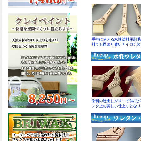
ーンが新しく販売開始致しま
した。ご購入はこちらから。
2026.03.13
滑らかな塗膜は従来の屋根用
塗料と比べ、滑らかな塗膜表
面を形成し、光沢が高く、抜
群の仕上がり性を提供、一液
プレミアムルーフシリコンが
新しく販売開始致しました。
ご購入はこちらから。
2026.03.12
無機顔料の表面を高緻密ダブ
ルシールド層でガードするこ
とにより、ラジカルの発生を
抑制、エスケープレミアムル
ーフSiが新しく販売開始致し
ました。ご購入はこちらか
ら。
2026.03.11
緻密で強靭な無機系塗膜と、
汚れを降雨で洗い流す親水性