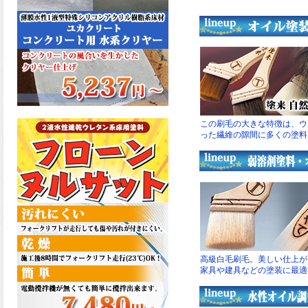
た機能を発揮、フローンフル
トップが新しく販売開始致し
ました。ご購入はこちらか
ら。
2026.06.29
コストを重視しした材料で、
優れた性能と高品質で高度な
防水機能を発揮、フローン12
が新しく販売開始致しまし
た。ご購入はこちらから。
2026.06.29
数多くの施工実績を持つ信頼
性の高い塗材 優れた性能と高
品質で高度な防水機能を発
揮、フローン11が新しく販売
開始致しました。ご購入はこ
ちらから。
2026.05.26
コンクリート特有の質感やム
ラ感と溶け合うように広がる
色彩が床と壁を印象的に仕上
げる、アクアカラー デュオト