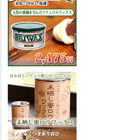
の表面効果により優れた低汚
染性を発揮、エスケープレミ
アム無機ルーフが新しく販売
開始致しました。ご購入はこ
ちらから。
2026.03.09
ハケ塗りでの伸びが良く作業
性と仕上がりに優れた合成樹
脂調合ペイント、SDホルスF4
が新しく販売開始致しまし
た。ご購入はこちらから。
2026.03.06
ファインウレタンの使いやす
さで、低汚染形。塗料用シン
ナーで希釈できる、使いやす
さを追求したウレタン樹脂エ
ナメル、低汚染形ファインウ
レタンU100が新しく販売開始
致しました。ご購入はこちら
から。
2026.03.05
ファインウレタンの使いやす