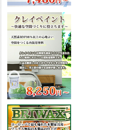
ーンが新しく販売開始致しま
した。ご購入はこちらから。
2026.03.13
滑らかな塗膜は従来の屋根用
塗料と比べ、滑らかな塗膜表
面を形成し、光沢が高く、抜
群の仕上がり性を提供、一液
プレミアムルーフシリコンが
新しく販売開始致しました。
ご購入はこちらから。
2026.03.12
無機顔料の表面を高緻密ダブ
ルシールド層でガードするこ
とにより、ラジカルの発生を
抑制、エスケープレミアムル
ーフSiが新しく販売開始致し
ました。ご購入はこちらか
ら。
2026.03.11
緻密で強靭な無機系塗膜と、
汚れを降雨で洗い流す親水性