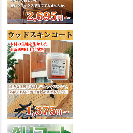
さで、弾性形。塗料用シンナ
ーで希釈できる、使いやすさ
を追求したウレタン樹脂エナ
メル、弾性ファインウレタン
U100が新しく販売開始致しま
した。ご購入はこちらから。
2026.03.04
長年ご愛顧いただいている
「ラッカー塗料」に抗ウイル
ス機能を追加しバージョンア
ップ、UAV-78700 クリヤーラ
ッカー・ハイフラットが新し
く販売開始致しました。ご購
入はこちらから。
2026.03.03
木の素材感はそのまま活か
し、汚れや日焼け・黄ばみを
防ぐことができる、白木肌2が
新しく販売開始致しました。
ご購入はこちらから。
2026.03.03