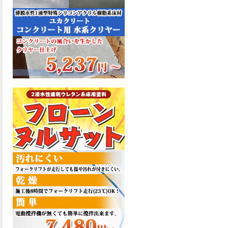
た機能を発揮、フローンフル
トップが新しく販売開始致し
ました。ご購入はこちらか
ら。
2026.06.29
コストを重視しした材料で、
優れた性能と高品質で高度な
防水機能を発揮、フローン12
が新しく販売開始致しまし
た。ご購入はこちらから。
2026.06.29
数多くの施工実績を持つ信頼
性の高い塗材 優れた性能と高
品質で高度な防水機能を発
揮、フローン11が新しく販売
開始致しました。ご購入はこ
ちらから。
2026.05.26
コンクリート特有の質感やム
ラ感と溶け合うように広がる
色彩が床と壁を印象的に仕上
げる、アクアカラー デュオト