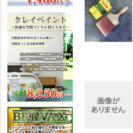
ーンが新しく販売開始致しま
した。ご購入はこちらから。
2026.03.13
滑らかな塗膜は従来の屋根用
塗料と比べ、滑らかな塗膜表
面を形成し、光沢が高く、抜
群の仕上がり性を提供、一液
プレミアムルーフシリコンが
新しく販売開始致しました。
ご購入はこちらから。
2026.03.12
無機顔料の表面を高緻密ダブ
ルシールド層でガードするこ
とにより、ラジカルの発生を
抑制、エスケープレミアムル
ーフSiが新しく販売開始致し
ました。ご購入はこちらか
ら。
2026.03.11
緻密で強靭な無機系塗膜と、
汚れを降雨で洗い流す親水性