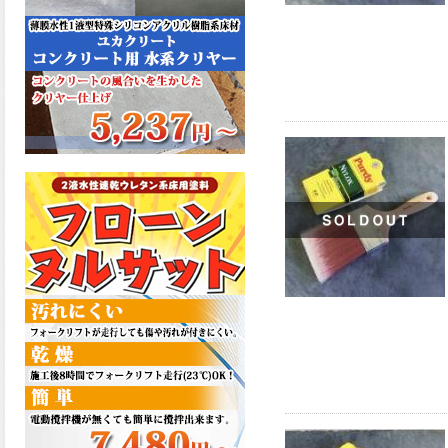
た機能を発揮、フローンフル
トップが新しく販売開始致し
ました。ご購入はこちらか
ら。
2026.06.29
コストを重視しした材料で、
優れた性能と高品質で高度な
防水機能を発揮、フローン12
が新しく販売開始致しまし
た。ご購入はこちらから。
2026.06.29
数多くの施工実績を持つ信頼
性の高い塗材 優れた性能と高
品質で高度な防水機能を発
揮、フローン11が新しく販売
開始致しました。ご購入はこ
ちらから。
2026.05.26
コンクリート特有の質感やム
ラ感と溶け合うように広がる
色彩が床と壁を印象的に仕上
げる、アクアカラー デュオト