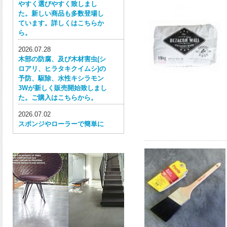
やすく選びやすく致しまし
た。新しい商品も多数登場し
ています。詳しくはこちらか
ら。
2026.07.28
木部の防腐、及び木材害虫(シ
ロアリ、ヒラタキクイムシ)の
予防、駆除、水性キシラモン
3Wが新しく販売開始致しまし
た。ご購入はこちらから。
2026.07.02
スポンジやローラーで簡単に
塗ってはがせる目かくし用水
性塗料、窓ガラス用目隠しペ
イントが新しく販売開始致し
ました。ご購入はこちらか
ら。
2026.06.30
ウレタン特有の網目構造の反
応塗膜は、強靭で耐衝撃性、
耐擦り傷性、耐摩耗性に優れ