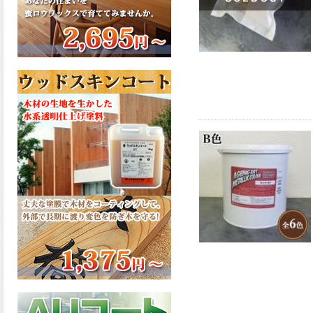
さで、弾性形。塗料用シンナ
ーで希釈できる、使いやすさ
を追求したウレタン樹脂エナ
メル、弾性ファインウレタン
U100が新しく販売開始致しま
した。ご購入はこちらから。
2026.03.04
長年ご愛顧いただいている
「ラッカー塗料」に抗ウイル
ス機能を追加しバージョンア
ップ、UAV-78700 クリヤーラ
ッカー・ハイフラットが新し
く販売開始致しました。ご購
入はこちらから。
2026.03.03
木の素材感はそのまま活か
し、汚れや日焼け・黄ばみを
防ぐことができる、白木肌2が
新しく販売開始致しました。
ご購入はこちらから。
2026.03.03