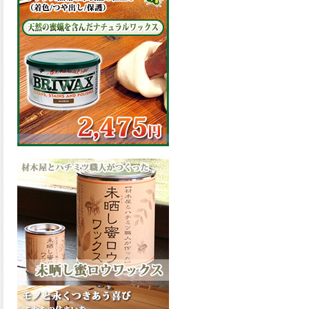
の表面効果により優れた低汚
染性を発揮、エスケープレミ
アム無機ルーフが新しく販売
開始致しました。ご購入はこ
ちらから。
2026.03.09
ハケ塗りでの伸びが良く作業
性と仕上がりに優れた合成樹
脂調合ペイント、SDホルスF4
が新しく販売開始致しまし
た。ご購入はこちらから。
2026.03.06
ファインウレタンの使いやす
さで、低汚染形。塗料用シン
ナーで希釈できる、使いやす
さを追求したウレタン樹脂エ
ナメル、低汚染形ファインウ
レタンU100が新しく販売開始
致しました。ご購入はこちら
から。
2026.03.05
ファインウレタンの使いやす