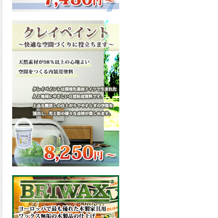
ーンが新しく販売開始致しま
した。ご購入はこちらから。
2026.03.13
滑らかな塗膜は従来の屋根用
塗料と比べ、滑らかな塗膜表
面を形成し、光沢が高く、抜
群の仕上がり性を提供、一液
プレミアムルーフシリコンが
新しく販売開始致しました。
ご購入はこちらから。
2026.03.12
無機顔料の表面を高緻密ダブ
ルシールド層でガードするこ
とにより、ラジカルの発生を
抑制、エスケープレミアムル
ーフSiが新しく販売開始致し
ました。ご購入はこちらか
ら。
2026.03.11
緻密で強靭な無機系塗膜と、
汚れを降雨で洗い流す親水性