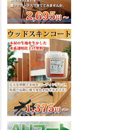
さで、弾性形。塗料用シンナ
ーで希釈できる、使いやすさ
を追求したウレタン樹脂エナ
メル、弾性ファインウレタン
U100が新しく販売開始致しま
した。ご購入はこちらから。
2026.03.04
長年ご愛顧いただいている
「ラッカー塗料」に抗ウイル
ス機能を追加しバージョンア
ップ、UAV-78700 クリヤーラ
ッカー・ハイフラットが新し
く販売開始致しました。ご購
入はこちらから。
2026.03.03
木の素材感はそのまま活か
し、汚れや日焼け・黄ばみを
防ぐことができる、白木肌2が
新しく販売開始致しました。
ご購入はこちらから。
2026.03.03