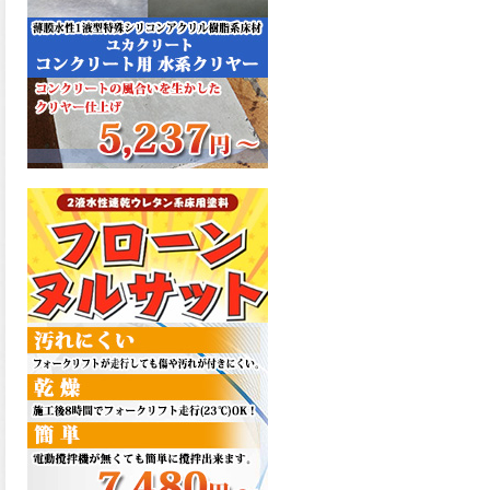
た機能を発揮、フローンフル
トップが新しく販売開始致し
ました。ご購入はこちらか
ら。
2026.06.29
コストを重視しした材料で、
優れた性能と高品質で高度な
防水機能を発揮、フローン12
が新しく販売開始致しまし
た。ご購入はこちらから。
2026.06.29
数多くの施工実績を持つ信頼
性の高い塗材 優れた性能と高
品質で高度な防水機能を発
揮、フローン11が新しく販売
開始致しました。ご購入はこ
ちらから。
2026.05.26
コンクリート特有の質感やム
ラ感と溶け合うように広がる
色彩が床と壁を印象的に仕上
げる、アクアカラー デュオト