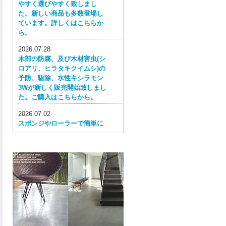
やすく選びやすく致しまし
た。新しい商品も多数登場し
ています。詳しくはこちらか
ら。
2026.07.28
木部の防腐、及び木材害虫(シ
ロアリ、ヒラタキクイムシ)の
予防、駆除、水性キシラモン
3Wが新しく販売開始致しまし
た。ご購入はこちらから。
2026.07.02
スポンジやローラーで簡単に
塗ってはがせる目かくし用水
性塗料、窓ガラス用目隠しペ
イントが新しく販売開始致し
ました。ご購入はこちらか
ら。
2026.06.30
ウレタン特有の網目構造の反
応塗膜は、強靭で耐衝撃性、
耐擦り傷性、耐摩耗性に優れ