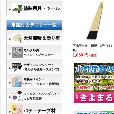
下地用ヘラ 鋼製 2号 (63ミ
幅)
1,850 円
(税抜)