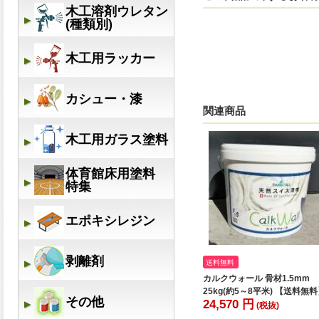
関連商品
送料無料
カルクウォール 骨材1.5mm
25kg(約5～8平米) 【送料無
24,570 円
(税抜)