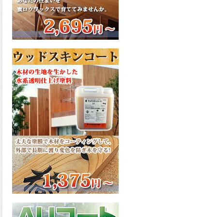
さで、弾性形。塗料用シンナ
ーで希釈できる、使いやすさ
を追求したウレタン樹脂エナ
メル、弾性ファインウレタン
U100が新しく販売開始致しま
した。ご購入はこちらから。
2026.03.04
長年ご愛顧いただいている
「ラッカー塗料」に抗ウイル
ス機能を追加しバージョンア
ップ、UAV-78700 クリヤーラ
ッカー・ハイフラットが新し
く販売開始致しました。ご購
入はこちらから。
2026.03.03
木の素材感はそのまま活か
し、汚れや日焼け・黄ばみを
防ぐことができる、白木肌2が
新しく販売開始致しました。
ご購入はこちらから。
2026.03.03