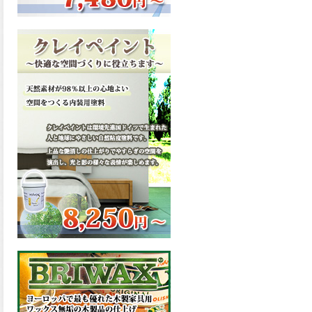
ーンが新しく販売開始致しま
した。ご購入はこちらから。
2026.03.13
滑らかな塗膜は従来の屋根用
塗料と比べ、滑らかな塗膜表
面を形成し、光沢が高く、抜
群の仕上がり性を提供、一液
プレミアムルーフシリコンが
新しく販売開始致しました。
ご購入はこちらから。
2026.03.12
無機顔料の表面を高緻密ダブ
ルシールド層でガードするこ
とにより、ラジカルの発生を
抑制、エスケープレミアムル
ーフSiが新しく販売開始致し
ました。ご購入はこちらか
ら。
2026.03.11
緻密で強靭な無機系塗膜と、
汚れを降雨で洗い流す親水性