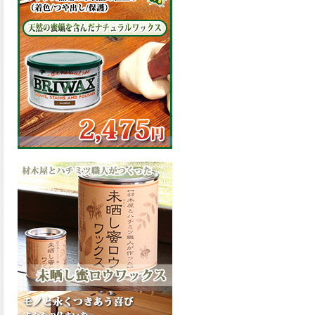
の表面効果により優れた低汚
染性を発揮、エスケープレミ
アム無機ルーフが新しく販売
開始致しました。ご購入はこ
ちらから。
2026.03.09
ハケ塗りでの伸びが良く作業
性と仕上がりに優れた合成樹
脂調合ペイント、SDホルスF4
が新しく販売開始致しまし
た。ご購入はこちらから。
2026.03.06
ファインウレタンの使いやす
さで、低汚染形。塗料用シン
ナーで希釈できる、使いやす
さを追求したウレタン樹脂エ
ナメル、低汚染形ファインウ
レタンU100が新しく販売開始
致しました。ご購入はこちら
から。
2026.03.05
ファインウレタンの使いやす