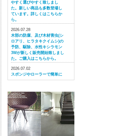
やすく選びやすく致しまし
た。新しい商品も多数登場し
ています。詳しくはこちらか
ら。
2026.07.28
木部の防腐、及び木材害虫(シ
ロアリ、ヒラタキクイムシ)の
予防、駆除、水性キシラモン
3Wが新しく販売開始致しまし
た。ご購入はこちらから。
2026.07.02
スポンジやローラーで簡単に
塗ってはがせる目かくし用水
性塗料、窓ガラス用目隠しペ
イントが新しく販売開始致し
ました。ご購入はこちらか
ら。
2026.06.30
ウレタン特有の網目構造の反
応塗膜は、強靭で耐衝撃性、
耐擦り傷性、耐摩耗性に優れ