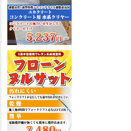
た機能を発揮、フローンフル
トップが新しく販売開始致し
ました。ご購入はこちらか
ら。
2026.06.29
コストを重視しした材料で、
優れた性能と高品質で高度な
防水機能を発揮、フローン12
が新しく販売開始致しまし
た。ご購入はこちらから。
2026.06.29
数多くの施工実績を持つ信頼
性の高い塗材 優れた性能と高
品質で高度な防水機能を発
揮、フローン11が新しく販売
開始致しました。ご購入はこ
ちらから。
2026.05.26
コンクリート特有の質感やム
ラ感と溶け合うように広がる
色彩が床と壁を印象的に仕上
げる、アクアカラー デュオト