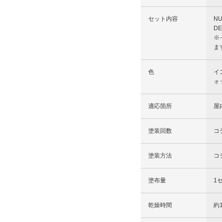
セット内容
N
DE
※
ま
色
イ
ォ
適応箇所
屋
塗装回数
コ
塗装方法
コ
塗布量
1
乾燥時間
約