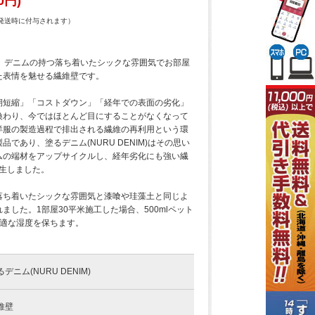
0円)
発送時に付与されます）
M)は、デニムの持つ落ち着いたシックな雰囲気でお部屋
た表情を魅せる繊維壁です。
期短縮」「コストダウン」「経年での表面の劣化」
換わり、今ではほとんど目にすることがなくなって
洋服の製造過程で排出される繊維の再利用という環
であり、塗るデニム(NURU DENIM)はその思い
ムの端材をアップサイクルし、経年劣化にも強い繊
誕生しました。
落ち着いたシックな雰囲気と漆喰や珪藻土と同じよ
ました。1部屋30平米施工した場合、500mlペット
快適な湿度を保ちます。
るデニム(NURU DENIM)
維壁