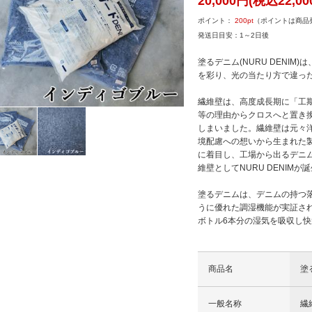
20,000円(税込22,00
ポイント：
200
pt
（ポイントは商品
発送日目安：1～2日後
塗るデニム(NURU DENI
を彩り、光の当たり方で違っ
繊維壁は、高度成長期に「工
等の理由からクロスへと置き
しまいました。繊維壁は元々
境配慮への想いから生まれた製品
に着目し、工場から出るデニ
維壁としてNURU DENIMが
塗るデニムは、デニムの持つ
うに優れた調湿機能が実証され
ボトル6本分の湿気を吸収し
商品名
塗
一般名称
繊