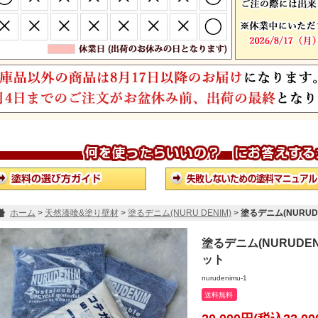
ホーム
>
天然漆喰&塗り壁材
>
塗るデニム(NURU DENIM)
>
塗るデニム(NURU
塗るデニム(NURUDE
ット
nurudenimu-1
送料無料