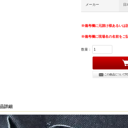
メーカー
日
※備考欄に元請け様あるいは
※備考欄に現場名の名前をご
数量：
品詳細