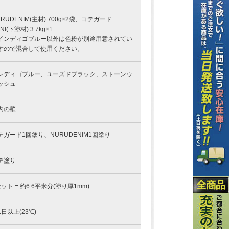
URUDENIM(主材) 700g×2袋、コテガード
NI(下塗材) 3.7kg×1
インディゴブルー以外は色粉が別途用意されてい
すので混合して使用ください。
ンディゴブルー、ユーズドブラック、ストーンウ
ッシュ
内の壁
テガード1回塗り、NURUDENIM1回塗り
テ塗り
セット = 約6.6平米分(塗り厚1mm)
1日以上(23℃)