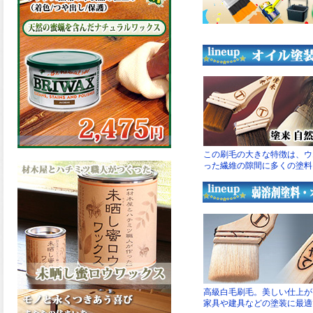
の表面効果により優れた低汚
染性を発揮、エスケープレミ
アム無機ルーフが新しく販売
開始致しました。ご購入はこ
ちらから。
2026.03.09
ハケ塗りでの伸びが良く作業
性と仕上がりに優れた合成樹
脂調合ペイント、SDホルスF4
が新しく販売開始致しまし
た。ご購入はこちらから。
2026.03.06
ファインウレタンの使いやす
さで、低汚染形。塗料用シン
ナーで希釈できる、使いやす
さを追求したウレタン樹脂エ
ナメル、低汚染形ファインウ
レタンU100が新しく販売開始
致しました。ご購入はこちら
から。
2026.03.05
ファインウレタンの使いやす