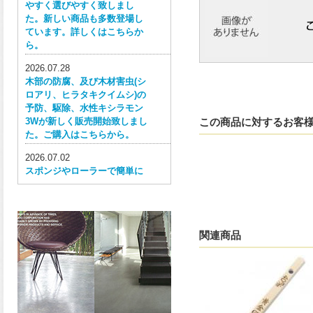
やすく選びやすく致しまし
た。新しい商品も多数登場し
ています。詳しくはこちらか
ら。
2026.07.28
木部の防腐、及び木材害虫(シ
ロアリ、ヒラタキクイムシ)の
予防、駆除、水性キシラモン
3Wが新しく販売開始致しまし
この商品に対するお客
た。ご購入はこちらから。
2026.07.02
スポンジやローラーで簡単に
塗ってはがせる目かくし用水
性塗料、窓ガラス用目隠しペ
イントが新しく販売開始致し
ました。ご購入はこちらか
関連商品
ら。
2026.06.30
ウレタン特有の網目構造の反
応塗膜は、強靭で耐衝撃性、
耐擦り傷性、耐摩耗性に優れ