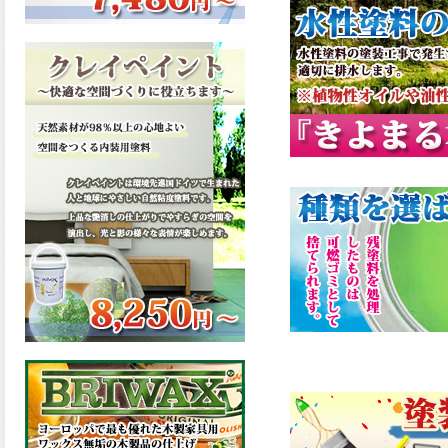
ーンが新しく販売開始致しま
した。ご購入はこちらから。
2026.03.13
滑らかな塗膜は従来の屋根用
塗料と比べ、滑らかな塗膜表
面を形成し、光沢が高く、抜
群の仕上がり性を提供、一液
プレミアムルーフシリコンが
新しく販売開始致しました。
ご購入はこちらから。
2026.03.12
無機顔料の表面を高緻密ダブ
ルシールド層でガードするこ
とにより、ラジカルの発生を
抑制、エスケープレミアムル
ーフSiが新しく販売開始致し
ました。ご購入はこちらか
ら。
2026.03.11
緻密で強靭な無機系塗膜と、
汚れを降雨で洗い流す親水性