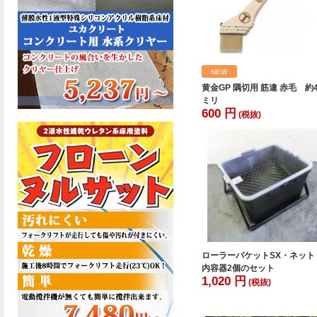
た機能を発揮、フローンフル
トップが新しく販売開始致し
ました。ご購入はこちらか
ら。
2026.06.29
NEW
コストを重視しした材料で、
黄金GP 隅切用 筋違 赤毛 約4
優れた性能と高品質で高度な
ミリ
防水機能を発揮、フローン12
600 円
(税抜)
が新しく販売開始致しまし
た。ご購入はこちらから。
2026.06.29
数多くの施工実績を持つ信頼
性の高い塗材 優れた性能と高
品質で高度な防水機能を発
揮、フローン11が新しく販売
開始致しました。ご購入はこ
ちらから。
ローラーバケットSX・ネット
2026.05.26
内容器2個のセット
コンクリート特有の質感やム
1,020 円
(税抜)
ラ感と溶け合うように広がる
色彩が床と壁を印象的に仕上
げる、アクアカラー デュオト