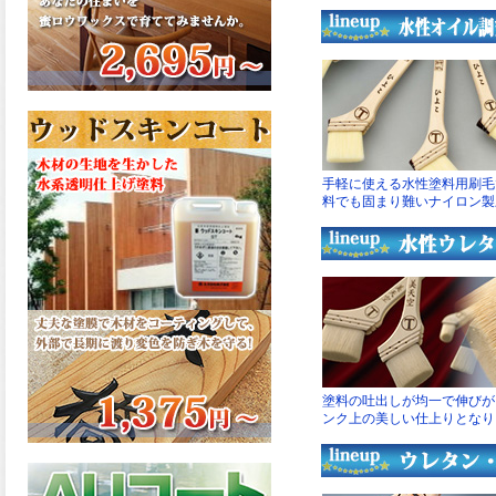
さで、弾性形。塗料用シンナ
ーで希釈できる、使いやすさ
を追求したウレタン樹脂エナ
メル、弾性ファインウレタン
U100が新しく販売開始致しま
した。ご購入はこちらから。
2026.03.04
長年ご愛顧いただいている
「ラッカー塗料」に抗ウイル
ス機能を追加しバージョンア
ップ、UAV-78700 クリヤーラ
ッカー・ハイフラットが新し
く販売開始致しました。ご購
入はこちらから。
2026.03.03
木の素材感はそのまま活か
し、汚れや日焼け・黄ばみを
防ぐことができる、白木肌2が
新しく販売開始致しました。
ご購入はこちらから。
2026.03.03